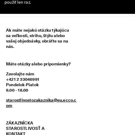
použiť len raz.
z
í
s
k
a
Ak máte nejakú otázku týkajúcu
j 
sa veľkosti, strihu, štýlu alebo
o
vašej objednávky, obráťte sa na
d
nás.
m
e
n
y 
Máte otázky alebo pripomienky?
& 
z
Zavolajte nám
ľ
+421 2 33046991
a
Pondelok-Piatok
v
8.00 - 18.00
y
starostlivostozakaznika@eu.ecco.c
om
ZÁKAZNÍCKA
STAROSTLIVOSŤ A
KONTAKT