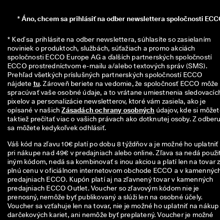
n
z
*
Áno, chcem sa prihlásiť na odber newslettera spoločnosti ECC
i
í
* Keď sa prihlásite na odber newslettera, súhlasíte so zasielaním 
noviniek o produktoch, službách, súťažiach a promo akciách 
🤝
spoločnosti ECCO Europe AG a ďalších partnerských spoločností 
P
ECCO prostredníctvom e-mailu a/alebo textových správ (SMS). 
r
Prehľad všetkých príslušných partnerských spoločností ECCO 
i
nájdete 
tu
. Zároveň beriete na vedomie, že spoločnosť ECCO môže 
d
spracúvať vaše osobné údaje, a to vrátane umiestnenia sledovacích
a
pixelov a personalizácie newsletterov, ktoré vám zasiela, ako je 
j 
opísané v našich 
Zásadách ochrany osobných
 údajov, kde si môžet
s
taktiež prečítať viac o vašich právach ako dotknutej osoby. Z odberu
a 
sa môžete kedykoľvek odhlásiť.
d
o 
Váš kód na zľavu 10€ platí po dobu 8 týždňov a je možné ho uplatniť
E
pri nákupe nad 49€ v predajniach alebo online. Zľava sa nedá použiť
C
iným kódom, nedá sa kombinovať s inou akciou a platí len na tovar 
C
plnú cenu v oficiálnom internetovom obchode ECCO a v kamennýc
O 
predajniach ECCO. Kupón platí aj na zľavnený tovar v kamenných
C
predajniach ECCO Outlet. Voucher so zľavovým kódom nie je
l
prenosný, nemôže byť publikovaný a slúži len na osobné účely.
u
Voucher sa vzťahuje len na tovar, nie je možné ho uplatniť na nákup
b 
darčekových kariet, ani nemôže byť preplatený. Voucher je možné
a 