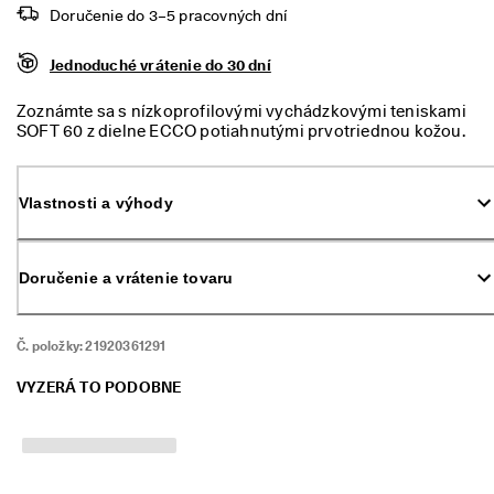
m 
Doručenie do 3–5 pracovných dní
p
r
Jednoduché vrátenie do 30 dní
ú
d
e
Zoznámte sa s nízkoprofilovými vychádzkovými teniskami
. 
SOFT 60 z dielne ECCO potiahnutými prvotriednou kožou.
V
Sú navrhnuté pre moderné ženy, ktoré sú pripravené vyraziť
y
kamkoľvek, kde ich práca či oddych zavedú. Užite si pohodlie
u
ako nikdy predtým. Doprajte chodidlám pocit mäkkosti ako
Vlastnosti a výhody
ž
na obláčiku.
i
t
e 
Doručenie a vrátenie tovaru
z
ľ
a
Č. položky:
21920361291
v
u 
a
VYZERÁ TO PODOBNE
ž 
5
0 
%
: 