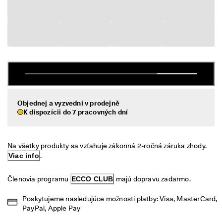
é 
Výpredaj
v
r
á
Preskúmať
t
e
ECCO.kollektive
n
i
e
V
Môj účet
ý
Objednej a vyzvedni v prodejně
Predajne
p
K dispozícii do 7 pracovných dní
r
e
d
Staňte sa členom ECCO a získajte prístup k produktovým odmenám,
Na všetky produkty sa vzťahuje zákonná 2-ročná záruka zhody. 
a
limitovaným kolekciám, podujatiam a ďalším výhodám.
j 
Viac info
.
j
Vytvoriť účet
Prihlásiť sa
e 
Členovia programu 
ECCO CLUB
 majú dopravu zadarmo.
v 
p
Poskytujeme nasledujúce možnosti platby: Visa, MasterCard, 
l
PayPal, Apple Pay
n
o