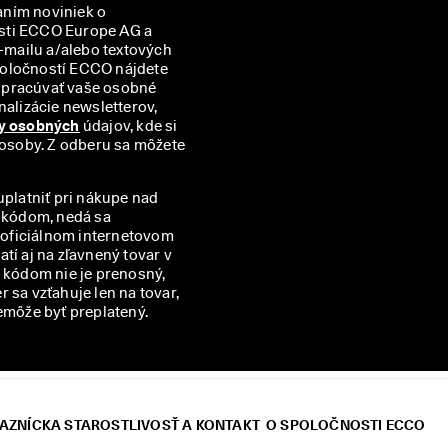
aním noviniek o 
sti ECCO Europe AG a 
mailu a/alebo textových 
správ (SMS). Prehľad všetkých príslušných partnerských spoločností ECCO nájdete 
spracúvať vaše osobné 
alizácie newsletterov, 
y osobných
 údajov, kde si 
 osoby. Z odberu sa môžete 
uplatniť pri nákupe nad
m kódom, nedá sa
v oficiálnom internetovom
í aj na zľavnený tovar v
kódom nie je prenosný,
 sa vzťahuje len na tovar,
emôže byť preplatený.
AZNÍCKA STAROSTLIVOSŤ A KONTAKT
O SPOLOČNOSTI ECCO