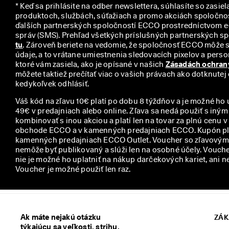
* Keď sa prihlásite na odber newslettera, súhlasíte so zasiel
y
produktoch, službách, súťažiach a promo akciách spoločno
ďalších partnerských spoločností ECCO prostredníctvom e-
tu
. Zároveň beriete na vedomie, že spoločnosť ECCO môže 
údaje, a to vrátane umiestnenia sledovacích pixelov a person
ktoré vám zasiela, ako je opísané v našich 
Zásadách ochran
môžete taktiež prečítať viac o vašich právach ako dotknutej
kedykoľvek odhlásiť.
Váš kód na zľavu 10€ platí po dobu 8 týždňov a je možné ho 
49€ v predajniach alebo online. Zľava sa nedá použiť s iný
kombinovať s inou akciou a platí len na tovar za plnú cenu 
obchode ECCO a v kamenných predajniach ECCO. Kupón plat
kamenných predajniach ECCO Outlet. Voucher so zľavovým 
nemôže byť publikovaný a slúži len na osobné účely. Voucher
nie je možné ho uplatniť na nákup darčekových kariet, ani n
Voucher je možné použiť len raz.
Ak máte nejakú otázku
ZÁK
týkajúcu sa veľkosti, strihu,