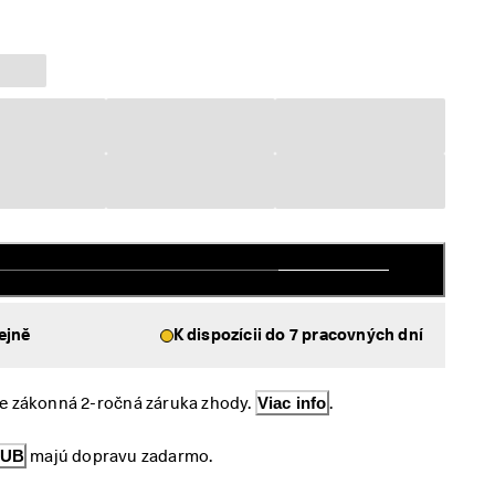
ejně
K dispozícii do 7 pracovných dní
e zákonná 2-ročná záruka zhody. 
Viac info
.
LUB
 majú dopravu zadarmo.