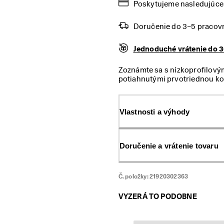
Poskytujeme nasledujúce 
Doručenie do 3–5 pracov
Jednoduché vrátenie do 3
Zoznámte sa s nízkoprofilov
potiahnutými prvotriednou ko
pripravené vyraziť kamkoľvek, 
ako nikdy predtým. Doprajte c
Vlastnosti a výhody
Doručenie a vrátenie tovaru
Č. položky:
21920302363
VYZERÁ TO PODOBNE