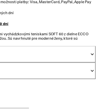
možnosti platby: Visa, MasterCard, PayPal, Apple Pay
ných dní
0 dní
ými vychádzkovými teniskami SOFT 60 z dielne ECCO
žou. Sú navrhnuté pre moderné ženy, ktoré sú
kde ich práca či oddych zavedú. Užite si pohodlie
hodidlám pocit mäkkosti ako na obláčiku.