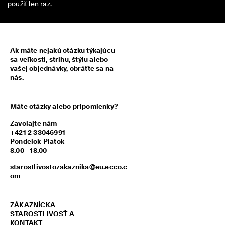
použiť len raz.
z
í
s
k
a
Ak máte nejakú otázku týkajúcu
j 
sa veľkosti, strihu, štýlu alebo
o
vašej objednávky, obráťte sa na
d
nás.
m
e
n
y 
Máte otázky alebo pripomienky?
& 
z
Zavolajte nám
ľ
+421 2 33046991
a
Pondelok-Piatok
v
8.00 - 18.00
y
starostlivostozakaznika@eu.ecco.c
om
ZÁKAZNÍCKA
STAROSTLIVOSŤ A
KONTAKT