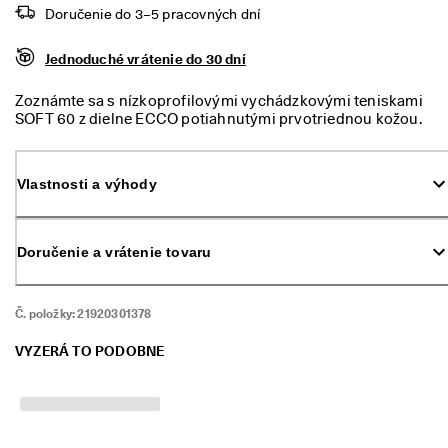
m 
Doručenie do 3–5 pracovných dní
p
r
Jednoduché vrátenie do 30 dní
ú
d
e
Zoznámte sa s nízkoprofilovými vychádzkovými teniskami
. 
SOFT 60 z dielne ECCO potiahnutými prvotriednou kožou.
V
Sú navrhnuté pre moderné ženy, ktoré sú pripravené vyraziť
y
kamkoľvek, kde ich práca či oddych zavedú. Užite si pohodlie
u
ako nikdy predtým. Doprajte chodidlám pocit mäkkosti ako
Vlastnosti a výhody
ž
na obláčiku.
i
t
e 
Doručenie a vrátenie tovaru
z
ľ
a
Č. položky:
21920301378
v
u 
a
VYZERÁ TO PODOBNE
ž 
5
0 
%
: 