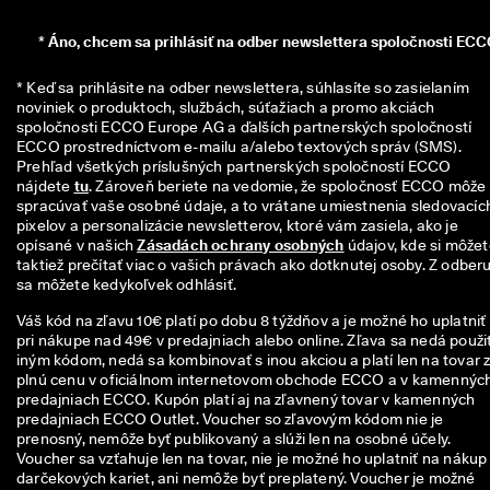
n
z
*
Áno, chcem sa prihlásiť na odber newslettera spoločnosti ECC
i
í
* Keď sa prihlásite na odber newslettera, súhlasíte so zasielaním 
noviniek o produktoch, službách, súťažiach a promo akciách 
🤝
spoločnosti ECCO Europe AG a ďalších partnerských spoločností 
P
ECCO prostredníctvom e-mailu a/alebo textových správ (SMS). 
r
Prehľad všetkých príslušných partnerských spoločností ECCO 
i
nájdete 
tu
. Zároveň beriete na vedomie, že spoločnosť ECCO môže 
d
spracúvať vaše osobné údaje, a to vrátane umiestnenia sledovacích
a
pixelov a personalizácie newsletterov, ktoré vám zasiela, ako je 
j 
opísané v našich 
Zásadách ochrany osobných
 údajov, kde si môžet
s
taktiež prečítať viac o vašich právach ako dotknutej osoby. Z odberu
a 
sa môžete kedykoľvek odhlásiť.
d
o 
Váš kód na zľavu 10€ platí po dobu 8 týždňov a je možné ho uplatniť
E
pri nákupe nad 49€ v predajniach alebo online. Zľava sa nedá použiť
C
iným kódom, nedá sa kombinovať s inou akciou a platí len na tovar 
C
plnú cenu v oficiálnom internetovom obchode ECCO a v kamennýc
O 
predajniach ECCO. Kupón platí aj na zľavnený tovar v kamenných
C
predajniach ECCO Outlet. Voucher so zľavovým kódom nie je
l
prenosný, nemôže byť publikovaný a slúži len na osobné účely.
u
Voucher sa vzťahuje len na tovar, nie je možné ho uplatniť na nákup
b 
darčekových kariet, ani nemôže byť preplatený. Voucher je možné
a 