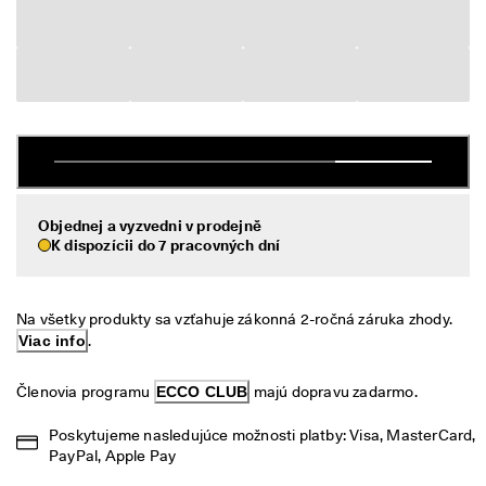
é 
Výpredaj
v
r
á
Preskúmať
t
e
ECCO.kollektive
n
i
e
V
Môj účet
ý
Objednej a vyzvedni v prodejně
Predajne
p
K dispozícii do 7 pracovných dní
r
e
d
Staňte sa členom ECCO a získajte prístup k produktovým odmenám,
Na všetky produkty sa vzťahuje zákonná 2-ročná záruka zhody. 
a
limitovaným kolekciám, podujatiam a ďalším výhodám.
j 
Viac info
.
j
Vytvoriť účet
Prihlásiť sa
e 
Členovia programu 
ECCO CLUB
 majú dopravu zadarmo.
v 
p
Poskytujeme nasledujúce možnosti platby: Visa, MasterCard, 
l
PayPal, Apple Pay
n
o