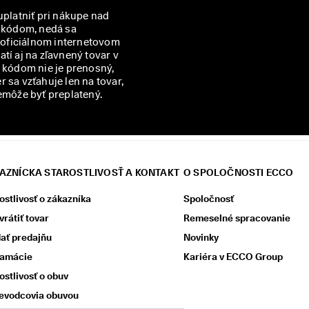
uplatniť pri nákupe nad
m kódom, nedá sa
v oficiálnom internetovom
í aj na zľavnený tovar v
kódom nie je prenosný,
 sa vzťahuje len na tovar,
emôže byť preplatený.
AZNÍCKA STAROSTLIVOSŤ A KONTAKT
O SPOLOČNOSTI ECCO
ostlivosť o zákazníka
Spoločnosť
vrátiť tovar
Remeselné spracovanie
ať predajňu
Novinky
lamácie
Kariéra v ECCO Group
ostlivosť o obuv
evodcovia obuvou