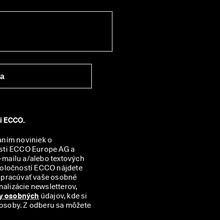
ra
ti ECCO.
aním noviniek o 
sti ECCO Europe AG a 
mailu a/alebo textových 
správ (SMS). Prehľad všetkých príslušných partnerských spoločností ECCO nájdete 
spracúvať vaše osobné 
alizácie newsletterov, 
y osobných
 údajov, kde si 
 osoby. Z odberu sa môžete 