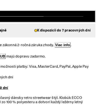
ejně
K dispozícii do 7 pracovných dní
e zákonná 2-ročná záruka zhody. 
Viac info
.
LUB
 majú dopravu zadarmo.
možnosti platby: Visa, MasterCard, PayPal, Apple Pay
ných dní
0 dní
účasný dánsky retro streetwear štýl. Klobúk ECCO
o 100 % polyesteru a dotvorí každý ležérny letný