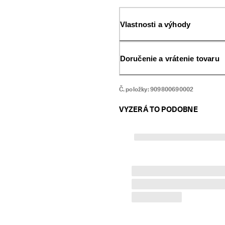
outfit, pričom vám pomôže chr
súčasťou kolekcie mäkkých do
na mieste. Je doplnený 2D lo
Vlastnosti a výhody
estetiku.
Doručenie a vrátenie tovaru
Č. položky:
909800690002
VYZERÁ TO PODOBNE