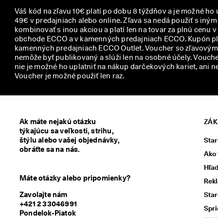
y
Váš kód na zľavu 10€ platí po dobu 8 týždňov a je možné ho 
49€ v predajniach alebo online. Zľava sa nedá použiť s iný
kombinovať s inou akciou a platí len na tovar za plnú cenu 
obchode ECCO a v kamenných predajniach ECCO. Kupón plat
kamenných predajniach ECCO Outlet. Voucher so zľavovým 
nemôže byť publikovaný a slúži len na osobné účely. Voucher
nie je možné ho uplatniť na nákup darčekových kariet, ani n
Voucher je možné použiť len raz.
Ak máte nejakú otázku
ZÁK
týkajúcu sa veľkosti, strihu,
štýlu alebo vašej objednávky,
Star
obráťte sa na nás.
Ako 
Hľad
Máte otázky alebo pripomienky?
Rek
Zavolajte nám
Star
+421 2 33046991
Spri
Pondelok-Piatok