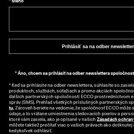
* Meno
C
O 
C
l
u
b 
a 
z
Prihlásiť sa na odber newslette
í
s
k
a
j 
*
Áno, chcem sa prihlásiť na odber newslettera spoločnos
o
d
* Keď sa prihlásite na odber newslettera, súhlasíte so zasiel
m
produktoch, službách, súťažiach a promo akciách spoločno
e
ďalších partnerských spoločností ECCO prostredníctvom e-
n
y 
tu
. Zároveň beriete na vedomie, že spoločnosť ECCO môže 
& 
údaje, a to vrátane umiestnenia sledovacích pixelov a person
z
ktoré vám zasiela, ako je opísané v našich 
Zásadách ochran
ľ
môžete taktiež prečítať viac o vašich právach ako dotknutej
a
kedykoľvek odhlásiť.
v