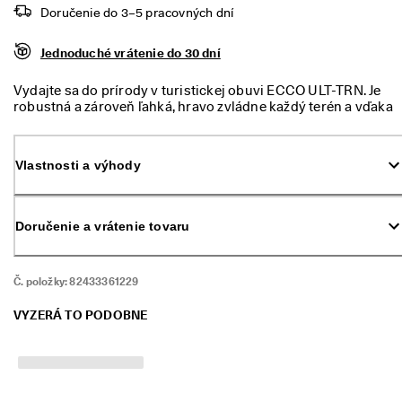
m 
Doručenie do 3–5 pracovných dní
p
r
Jednoduché vrátenie do 30 dní
ú
d
e
Vydajte sa do prírody v turistickej obuvi ECCO ULT-TRN. Je
. 
robustná a zároveň ľahká, hravo zvládne každý terén a vďaka
V
gumovej podrážke Michelin ponúka optimálne pohodlie a
y
priľnavosť na každom kroku. Či už idete do terénu alebo len
u
okolo domu, tieto topánky sa hodia všade.
Vlastnosti a výhody
ž
i
t
e 
Doručenie a vrátenie tovaru
z
ľ
a
Č. položky:
82433361229
v
u 
a
VYZERÁ TO PODOBNE
ž 
5
0 
%
: 