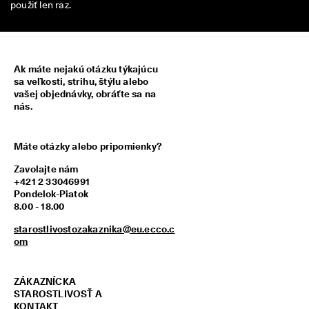
použiť len raz.
z
í
s
k
a
Ak máte nejakú otázku týkajúcu
j 
sa veľkosti, strihu, štýlu alebo
o
vašej objednávky, obráťte sa na
d
nás.
m
e
n
y 
Máte otázky alebo pripomienky?
& 
z
Zavolajte nám
ľ
+421 2 33046991
a
Pondelok-Piatok
v
8.00 - 18.00
y
starostlivostozakaznika@eu.ecco.c
om
ZÁKAZNÍCKA
STAROSTLIVOSŤ A
KONTAKT