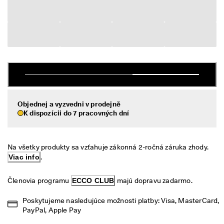
é 
Výpredaj
v
r
á
Preskúmať
t
e
ECCO.kollektive
n
i
e
V
Môj účet
ý
Objednej a vyzvedni v prodejně
Predajne
p
K dispozícii do 7 pracovných dní
r
e
d
Staňte sa členom ECCO a získajte prístup k produktovým odmenám,
Na všetky produkty sa vzťahuje zákonná 2-ročná záruka zhody. 
a
limitovaným kolekciám, podujatiam a ďalším výhodám.
j 
Viac info
.
j
Vytvoriť účet
Prihlásiť sa
e 
Členovia programu 
ECCO CLUB
 majú dopravu zadarmo.
v 
p
Poskytujeme nasledujúce možnosti platby: Visa, MasterCard, 
l
PayPal, Apple Pay
n
o