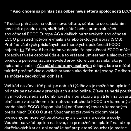
n
z
*
Áno, chcem sa prihlásiť na odber newslettera spoločnosti ECC
i
í
* Keď sa prihlásite na odber newslettera, súhlasíte so zasielaním 
noviniek o produktoch, službách, súťažiach a promo akciách 
🤝
spoločnosti ECCO Europe AG a ďalších partnerských spoločností 
P
ECCO prostredníctvom e-mailu a/alebo textových správ (SMS). 
r
Prehľad všetkých príslušných partnerských spoločností ECCO 
i
nájdete 
tu
. Zároveň beriete na vedomie, že spoločnosť ECCO môže 
d
spracúvať vaše osobné údaje, a to vrátane umiestnenia sledovacích
a
pixelov a personalizácie newsletterov, ktoré vám zasiela, ako je 
j 
opísané v našich 
Zásadách ochrany osobných
 údajov, kde si môžet
s
taktiež prečítať viac o vašich právach ako dotknutej osoby. Z odberu
a 
sa môžete kedykoľvek odhlásiť.
d
o 
Váš kód na zľavu 10€ platí po dobu 8 týždňov a je možné ho uplatniť
E
pri nákupe nad 49€ v predajniach alebo online. Zľava sa nedá použiť
C
iným kódom, nedá sa kombinovať s inou akciou a platí len na tovar 
C
plnú cenu v oficiálnom internetovom obchode ECCO a v kamennýc
O 
predajniach ECCO. Kupón platí aj na zľavnený tovar v kamenných
C
predajniach ECCO Outlet. Voucher so zľavovým kódom nie je
l
prenosný, nemôže byť publikovaný a slúži len na osobné účely.
u
Voucher sa vzťahuje len na tovar, nie je možné ho uplatniť na nákup
b 
darčekových kariet, ani nemôže byť preplatený. Voucher je možné
a 