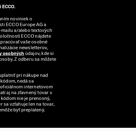
ti ECCO.
aním noviniek o 
sti ECCO Europe AG a 
mailu a/alebo textových 
správ (SMS). Prehľad všetkých príslušných partnerských spoločností ECCO nájdete 
spracúvať vaše osobné 
alizácie newsletterov, 
y osobných
 údajov, kde si 
 osoby. Z odberu sa môžete 
uplatniť pri nákupe nad
m kódom, nedá sa
v oficiálnom internetovom
í aj na zľavnený tovar v
kódom nie je prenosný,
 sa vzťahuje len na tovar,
emôže byť preplatený.