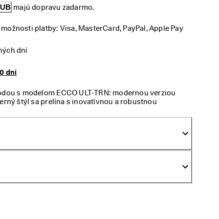
LUB
 majú dopravu zadarmo.
možnosti platby: Visa, MasterCard, PayPal, Apple Pay
ných dní
0 dní
írodou s modelom ECCO ULT-TRN: modernou verziou
erný štýl sa prelína s inovatívnou a robustnou
avej membrány bez obsahu PFAS. Pobyt vo voľnej
í v pravej turistickej obuvi s najmodernejšou gumovou
bezpečuje priľnavosť vo viacerých smeroch spolu
RENE™ pre prudký odraz. Pre ľahší a moderný
mbinácie olejovanej nubukovej kože, nubukovej kože