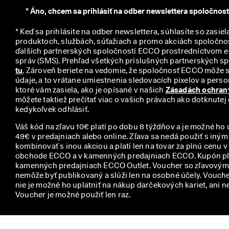
y
*
Áno, chcem sa prihlásiť na odber newslettera spoločnos
* Keď sa prihlásite na odber newslettera, súhlasíte so zasiel
produktoch, službách, súťažiach a promo akciách spoločno
ďalších partnerských spoločností ECCO prostredníctvom e-
tu
. Zároveň beriete na vedomie, že spoločnosť ECCO môže 
údaje, a to vrátane umiestnenia sledovacích pixelov a person
ktoré vám zasiela, ako je opísané v našich 
Zásadách ochran
môžete taktiež prečítať viac o vašich právach ako dotknutej
kedykoľvek odhlásiť.
Váš kód na zľavu 10€ platí po dobu 8 týždňov a je možné ho 
49€ v predajniach alebo online. Zľava sa nedá použiť s iný
kombinovať s inou akciou a platí len na tovar za plnú cenu 
obchode ECCO a v kamenných predajniach ECCO. Kupón plat
kamenných predajniach ECCO Outlet. Voucher so zľavovým 
nemôže byť publikovaný a slúži len na osobné účely. Voucher
nie je možné ho uplatniť na nákup darčekových kariet, ani n
Voucher je možné použiť len raz.