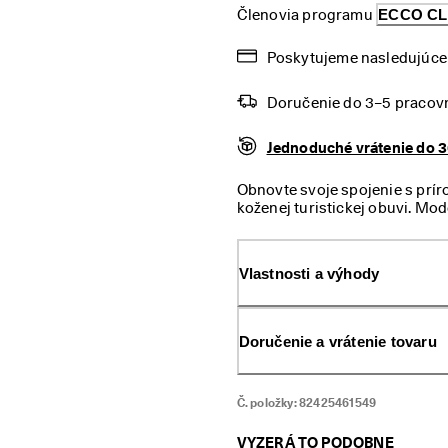
Členovia programu 
ECCO C
Poskytujeme nasledujúce 
Doručenie do 3–5 pracov
Jednoduché vrátenie do 3
Obnovte svoje spojenie s pr
koženej turistickej obuvi. Mod
odolnosťou vrátane nepremok
prírode je oveľa intenzívnejš
podrážkou Michelin, ktorá za
Vlastnosti a výhody
s ľahkou medzipodrážkou PHO
vzhľad je obuv vyrobená z ko
a prvotriednej textílie.
Doručenie a vrátenie tovaru
Č. položky:
82425461549
VYZERÁ TO PODOBNE