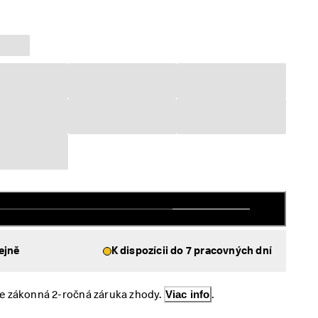
ejně
K dispozícii do 7 pracovných dní
e zákonná 2-ročná záruka zhody. 
Viac info
.