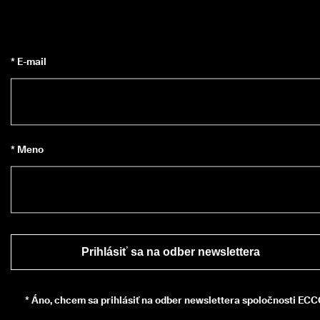
i
a
c 
a
k
* E-mail
o 
1
3
5 
0
0
0 
* Meno
o
v
e
r
e
n
ý
c
Prihlásiť sa na odber newslettera
h 
r
e
*
Áno, chcem sa prihlásiť na odber newslettera spoločnosti ECC
c
e