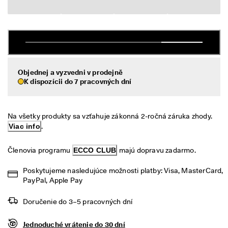
é 
Výpredaj
v
r
á
Preskúmať
t
e
ECCO.kollektive
n
i
Objednej a vyzvedni v prodejně
e
K dispozícii do 7 pracovných dní
V
Môj účet
ý
Predajne
p
Na všetky produkty sa vzťahuje zákonná 2-ročná záruka zhody. 
r
Viac info
.
e
d
Staňte sa členom ECCO a získajte prístup k produktovým odmenám,
Členovia programu 
ECCO CLUB
 majú dopravu zadarmo.
a
limitovaným kolekciám, podujatiam a ďalším výhodám.
j 
j
Vytvoriť účet
Prihlásiť sa
Poskytujeme nasledujúce možnosti platby: Visa, MasterCard, 
e 
PayPal, Apple Pay
v 
p
Doručenie do 3–5 pracovných dní
l
n
o
Jednoduché vrátenie do 30 dní