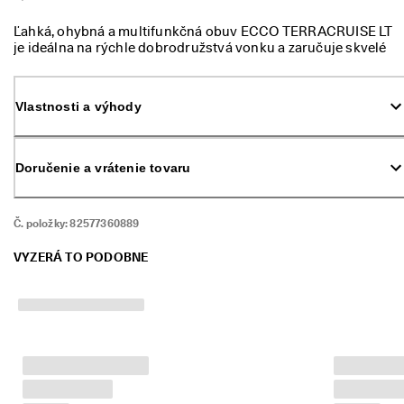
m 
p
Ľahká, ohybná a multifunkčná obuv ECCO TERRACRUISE LT
r
je ideálna na rýchle dobrodružstvá vonku a zaručuje skvelé
ú
pohodlie pri každodennej chôdzi.
d
e
. 
Vlastnosti a výhody
V
y
u
Doručenie a vrátenie tovaru
ž
i
t
e 
Č. položky:
82577360889
z
ľ
VYZERÁ TO PODOBNE
a
v
u 
a
ž 
5
0 
%
: 