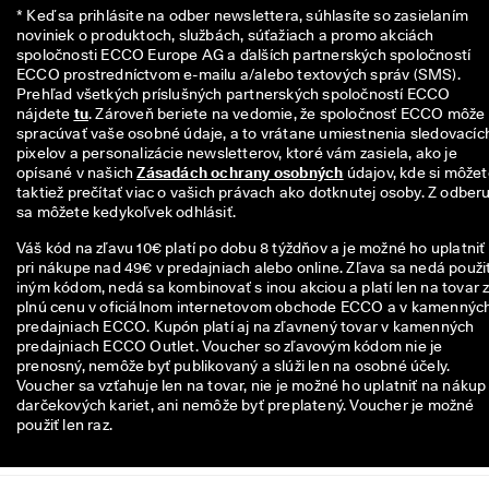
n
* Keď sa prihlásite na odber newslettera, súhlasíte so zasielaním 
z
noviniek o produktoch, službách, súťažiach a promo akciách 
i
spoločnosti ECCO Europe AG a ďalších partnerských spoločností 
í
ECCO prostredníctvom e-mailu a/alebo textových správ (SMS). 
Prehľad všetkých príslušných partnerských spoločností ECCO 
🤝
nájdete 
tu
. Zároveň beriete na vedomie, že spoločnosť ECCO môže 
P
spracúvať vaše osobné údaje, a to vrátane umiestnenia sledovacích
r
pixelov a personalizácie newsletterov, ktoré vám zasiela, ako je 
i
opísané v našich 
Zásadách ochrany osobných
 údajov, kde si môžet
d
taktiež prečítať viac o vašich právach ako dotknutej osoby. Z odberu
a
sa môžete kedykoľvek odhlásiť.
j 
s
Váš kód na zľavu 10€ platí po dobu 8 týždňov a je možné ho uplatniť
a 
pri nákupe nad 49€ v predajniach alebo online. Zľava sa nedá použiť
d
iným kódom, nedá sa kombinovať s inou akciou a platí len na tovar 
o 
plnú cenu v oficiálnom internetovom obchode ECCO a v kamennýc
E
predajniach ECCO. Kupón platí aj na zľavnený tovar v kamenných
C
predajniach ECCO Outlet. Voucher so zľavovým kódom nie je
C
prenosný, nemôže byť publikovaný a slúži len na osobné účely.
O 
Voucher sa vzťahuje len na tovar, nie je možné ho uplatniť na nákup
C
darčekových kariet, ani nemôže byť preplatený. Voucher je možné
l
použiť len raz.
u
b 
a 