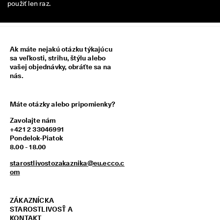
použiť len raz.
z
í
s
k
a
Ak máte nejakú otázku týkajúcu
j 
sa veľkosti, strihu, štýlu alebo
o
vašej objednávky, obráťte sa na
d
nás.
m
e
n
y 
Máte otázky alebo pripomienky?
& 
z
Zavolajte nám
ľ
+421 2 33046991
a
Pondelok-Piatok
v
8.00 - 18.00
y
starostlivostozakaznika@eu.ecco.c
om
ZÁKAZNÍCKA
STAROSTLIVOSŤ A
KONTAKT