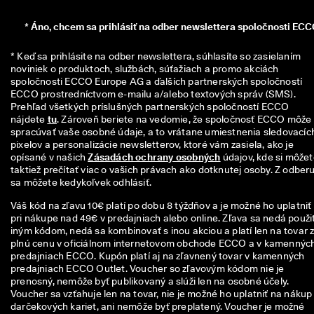
n
z
*
Áno, chcem sa prihlásiť na odber newslettera spoločnosti ECC
i
í
* Keď sa prihlásite na odber newslettera, súhlasíte so zasielaním 
noviniek o produktoch, službách, súťažiach a promo akciách 
🤝
spoločnosti ECCO Europe AG a ďalších partnerských spoločností 
P
ECCO prostredníctvom e-mailu a/alebo textových správ (SMS). 
r
Prehľad všetkých príslušných partnerských spoločností ECCO 
i
nájdete 
tu
. Zároveň beriete na vedomie, že spoločnosť ECCO môže 
d
spracúvať vaše osobné údaje, a to vrátane umiestnenia sledovacích
a
pixelov a personalizácie newsletterov, ktoré vám zasiela, ako je 
j 
opísané v našich 
Zásadách ochrany osobných
 údajov, kde si môžet
s
taktiež prečítať viac o vašich právach ako dotknutej osoby. Z odberu
a 
sa môžete kedykoľvek odhlásiť.
d
o 
Váš kód na zľavu 10€ platí po dobu 8 týždňov a je možné ho uplatniť
E
pri nákupe nad 49€ v predajniach alebo online. Zľava sa nedá použiť
C
iným kódom, nedá sa kombinovať s inou akciou a platí len na tovar 
C
plnú cenu v oficiálnom internetovom obchode ECCO a v kamennýc
O 
predajniach ECCO. Kupón platí aj na zľavnený tovar v kamenných
C
predajniach ECCO Outlet. Voucher so zľavovým kódom nie je
l
prenosný, nemôže byť publikovaný a slúži len na osobné účely.
u
Voucher sa vzťahuje len na tovar, nie je možné ho uplatniť na nákup
b 
darčekových kariet, ani nemôže byť preplatený. Voucher je možné
a 