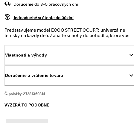
m 
Doručenie do 3–5 pracovných dní
p
r
Jednoduché vrátenie do 30 dní
ú
d
e
Predstavujeme model ECCO STREET COURT: univerzálne
. 
tenisky na každý deň. Zahaľte si nohy do pohodlia, ktoré vás
V
bez problémov prevedie od rannej kávy až po večerné
y
prechádzky mestom.
u
Vlastnosti a výhody
ž
i
t
e 
Doručenie a vrátenie tovaru
z
ľ
a
Č. položky:
27281360814
v
u 
a
VYZERÁ TO PODOBNE
ž 
5
0 
%
: 