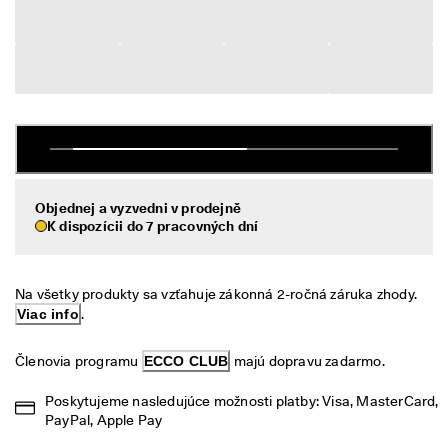
é 
Výpredaj
v
r
á
Preskúmať
t
e
ECCO.kollektive
n
i
e
V
Môj účet
ý
Objednej a vyzvedni v prodejně
Predajne
p
K dispozícii do 7 pracovných dní
r
e
d
Staňte sa členom ECCO a získajte prístup k produktovým odmenám,
Na všetky produkty sa vzťahuje zákonná 2-ročná záruka zhody. 
a
limitovaným kolekciám, podujatiam a ďalším výhodám.
j 
Viac info
.
j
Vytvoriť účet
Prihlásiť sa
e 
Členovia programu 
ECCO CLUB
 majú dopravu zadarmo.
v 
p
Poskytujeme nasledujúce možnosti platby: Visa, MasterCard, 
l
PayPal, Apple Pay
n
o