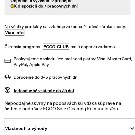
Objednej a vyzvedni v prodejně
é 
Výpredaj
K dispozícii do 7 pracovných dní
v
r
á
Preskúmať
t
Na všetky produkty sa vzťahuje zákonná 2-ročná záruka zhody. 
e
Viac info
.
ECCO.kollektive
n
i
e
Členovia programu 
ECCO CLUB
 majú dopravu zadarmo.
V
Môj účet
Poskytujeme nasledujúce možnosti platby: Visa, MasterCard, 
ý
Predajne
PayPal, Apple Pay
p
r
Doručenie do 3–5 pracovných dní
e
d
Staňte sa členom ECCO a získajte prístup k produktovým odmenám,
a
limitovaným kolekciám, podujatiam a ďalším výhodám.
Jednoduché vrátenie do 30 dní
j 
j
Vytvoriť účet
Prihlásiť sa
Nepoddajné škvrny na podošvách sú vďaka súprave na
e 
čistenie podošiev ECCO Sole Cleaning Kit minulosťou.
v 
Súprava obsahuje penový aplikátor a dve kefky s rôznymi
p
štetinami. Tieto produkty sú najefektívnejšie, keď sa
l
používajú spolu, a sú účinné aj proti ťažko odstrániteľným
n
Vlastnosti a výhody
škvrnám.
o