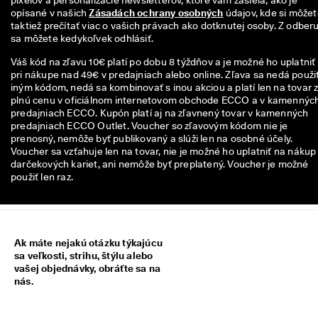
pixelov a personalizácie newsletterov, ktoré vám zasiela, ako je 
n
opísané v našich 
Zásadách ochrany osobných
 údajov, kde si môžet
z
taktiež prečítať viac o vašich právach ako dotknutej osoby. Z odberu
i
sa môžete kedykoľvek odhlásiť.
í
Váš kód na zľavu 10€ platí po dobu 8 týždňov a je možné ho uplatniť
🤝
pri nákupe nad 49€ v predajniach alebo online. Zľava sa nedá použiť
P
iným kódom, nedá sa kombinovať s inou akciou a platí len na tovar 
r
plnú cenu v oficiálnom internetovom obchode ECCO a v kamennýc
i
predajniach ECCO. Kupón platí aj na zľavnený tovar v kamenných
d
predajniach ECCO Outlet. Voucher so zľavovým kódom nie je
a
prenosný, nemôže byť publikovaný a slúži len na osobné účely.
j 
Voucher sa vzťahuje len na tovar, nie je možné ho uplatniť na nákup
s
darčekových kariet, ani nemôže byť preplatený. Voucher je možné
a 
použiť len raz.
d
o 
E
C
C
Ak máte nejakú otázku týkajúcu
O 
sa veľkosti, strihu, štýlu alebo
C
vašej objednávky, obráťte sa na
l
nás.
u
b 
a 