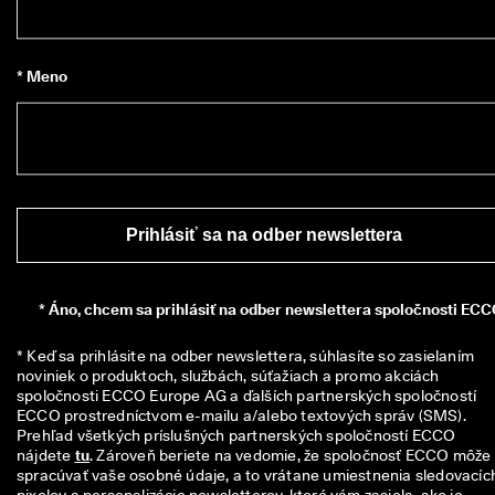
i
a
c 
a
* Meno
k
o 
1
3
5 
0
0
0 
Prihlásiť sa na odber newslettera
o
v
e
r
*
Áno, chcem sa prihlásiť na odber newslettera spoločnosti ECC
e
n
* Keď sa prihlásite na odber newslettera, súhlasíte so zasielaním 
ý
noviniek o produktoch, službách, súťažiach a promo akciách 
c
spoločnosti ECCO Europe AG a ďalších partnerských spoločností 
h 
ECCO prostredníctvom e-mailu a/alebo textových správ (SMS). 
r
Prehľad všetkých príslušných partnerských spoločností ECCO 
e
nájdete 
tu
. Zároveň beriete na vedomie, že spoločnosť ECCO môže 
c
spracúvať vaše osobné údaje, a to vrátane umiestnenia sledovacích
e