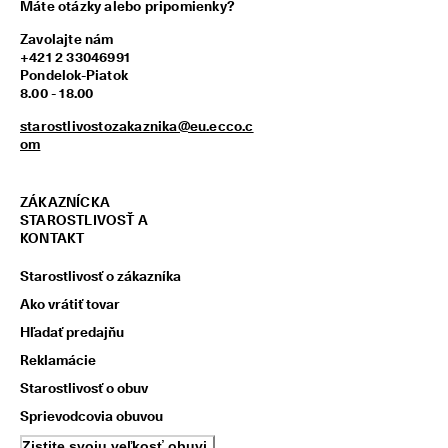
Máte otázky alebo pripomienky?
z
í
Zavolajte nám
s
+421 2 33046991
k
Pondelok-Piatok
a
8.00 - 18.00
j 
o
starostlivostozakaznika@eu.ecco.c
d
om
m
e
n
ZÁKAZNÍCKA
y 
STAROSTLIVOSŤ A
& 
KONTAKT
z
ľ
Starostlivosť o zákazníka
a
v
Ako vrátiť tovar
y
Hľadať predajňu
Reklamácie
Starostlivosť o obuv
Sprievodcovia obuvou
Zistite svoju veľkosť obuvi