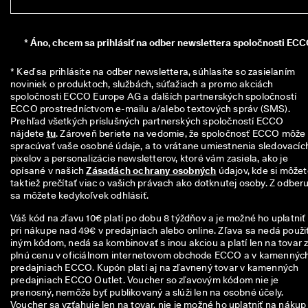
n
z
i
*
Áno, chcem sa prihlásiť na odber newslettera spoločnosti ECC
í
🤝
* Keď sa prihlásite na odber newslettera, súhlasíte so zasielaním 
P
noviniek o produktoch, službách, súťažiach a promo akciách 
r
spoločnosti ECCO Europe AG a ďalších partnerských spoločností 
i
ECCO prostredníctvom e-mailu a/alebo textových správ (SMS). 
d
Prehľad všetkých príslušných partnerských spoločností ECCO 
a
nájdete 
tu
. Zároveň beriete na vedomie, že spoločnosť ECCO môže 
j 
spracúvať vaše osobné údaje, a to vrátane umiestnenia sledovacích
s
pixelov a personalizácie newsletterov, ktoré vám zasiela, ako je 
a 
opísané v našich 
Zásadách ochrany osobných
 údajov, kde si môžet
d
taktiež prečítať viac o vašich právach ako dotknutej osoby. Z odberu
o 
sa môžete kedykoľvek odhlásiť.
E
C
Váš kód na zľavu 10€ platí po dobu 8 týždňov a je možné ho uplatniť
C
pri nákupe nad 49€ v predajniach alebo online. Zľava sa nedá použiť
O 
iným kódom, nedá sa kombinovať s inou akciou a platí len na tovar 
C
plnú cenu v oficiálnom internetovom obchode ECCO a v kamennýc
l
predajniach ECCO. Kupón platí aj na zľavnený tovar v kamenných
u
predajniach ECCO Outlet. Voucher so zľavovým kódom nie je
b 
prenosný, nemôže byť publikovaný a slúži len na osobné účely.
a 
Voucher sa vzťahuje len na tovar, nie je možné ho uplatniť na nákup