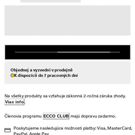
é 
Výpredaj
v
r
á
Preskúmať
t
e
ECCO.kollektive
n
i
e
V
Môj účet
ý
Predajne
p
Objednej a vyzvedni v prodejně
r
K dispozícii do 7 pracovných dní
e
d
Staňte sa členom ECCO a získajte prístup k produktovým odmenám,
a
limitovaným kolekciám, podujatiam a ďalším výhodám.
j 
Na všetky produkty sa vzťahuje zákonná 2-ročná záruka zhody. 
j
Vytvoriť účet
Prihlásiť sa
Viac info
.
e 
v 
Členovia programu 
ECCO CLUB
 majú dopravu zadarmo.
p
l
n
Poskytujeme nasledujúce možnosti platby: Visa, MasterCard, 
o
PayPal, Apple Pay