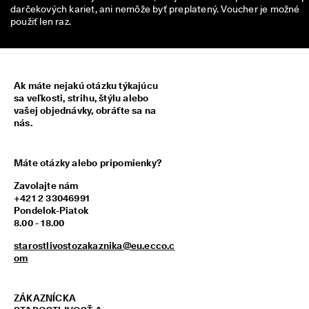
z
darčekových kariet, ani nemôže byť preplatený. Voucher je možné
í
použiť len raz.
s
k
a
j 
o
Ak máte nejakú otázku týkajúcu
d
sa veľkosti, strihu, štýlu alebo
m
vašej objednávky, obráťte sa na
e
nás.
n
y 
& 
Máte otázky alebo pripomienky?
z
ľ
Zavolajte nám
a
+421 2 33046991
v
Pondelok-Piatok
y
8.00 - 18.00
starostlivostozakaznika@eu.ecco.c
om
ZÁKAZNÍCKA