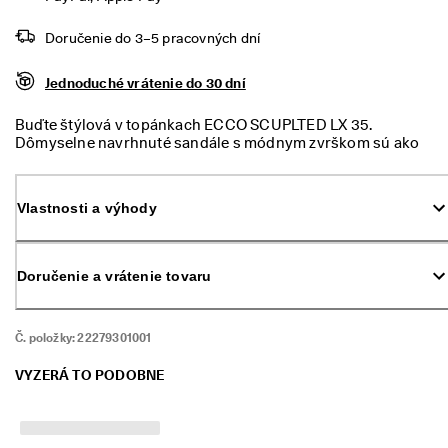
m 
p
Doručenie do 3–5 pracovných dní
r
ú
d
Jednoduché vrátenie do 30 dní
e
. 
Buďte štýlová v topánkach ECCO SCUPLTED LX 35.
V
Dômyselne navrhnuté sandále s módnym zvrškom sú ako
y
stvorené pre ženy, ktoré si cenia pohodlie a štýl. Budete mať
u
o starosť menej, pretože sú upravené s ohľadom na správnu
ž
rovnováhu.
i
Vlastnosti a výhody
t
e 
z
Doručenie a vrátenie tovaru
ľ
a
v
u 
Č. položky:
22279301001
a
ž 
VYZERÁ TO PODOBNE
5
0 
%
: 