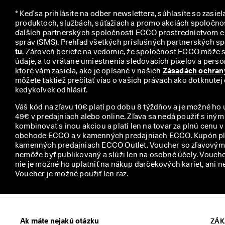
y
* Keď sa prihlásite na odber newslettera, súhlasíte so zasiel
produktoch, službách, súťažiach a promo akciách spoločno
ďalších partnerských spoločností ECCO prostredníctvom e-
tu
. Zároveň beriete na vedomie, že spoločnosť ECCO môže 
údaje, a to vrátane umiestnenia sledovacích pixelov a person
ktoré vám zasiela, ako je opísané v našich 
Zásadách ochran
môžete taktiež prečítať viac o vašich právach ako dotknutej
kedykoľvek odhlásiť.
Váš kód na zľavu 10€ platí po dobu 8 týždňov a je možné ho 
49€ v predajniach alebo online. Zľava sa nedá použiť s iný
kombinovať s inou akciou a platí len na tovar za plnú cenu 
obchode ECCO a v kamenných predajniach ECCO. Kupón plat
kamenných predajniach ECCO Outlet. Voucher so zľavovým 
nemôže byť publikovaný a slúži len na osobné účely. Voucher
nie je možné ho uplatniť na nákup darčekových kariet, ani n
Voucher je možné použiť len raz.
Ak máte nejakú otázku
ZÁK