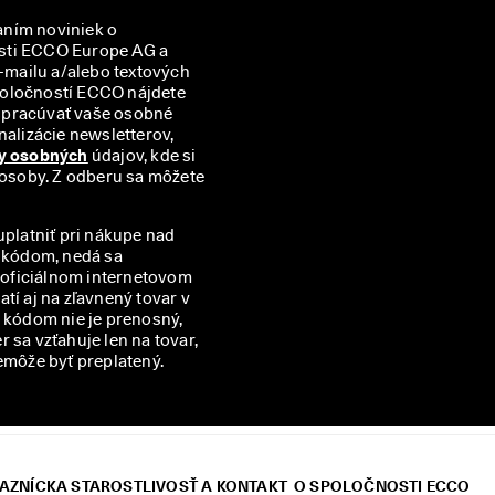
aním noviniek o 
sti ECCO Europe AG a 
mailu a/alebo textových 
správ (SMS). Prehľad všetkých príslušných partnerských spoločností ECCO nájdete 
spracúvať vaše osobné 
alizácie newsletterov, 
y osobných
 údajov, kde si 
 osoby. Z odberu sa môžete 
uplatniť pri nákupe nad
m kódom, nedá sa
v oficiálnom internetovom
í aj na zľavnený tovar v
kódom nie je prenosný,
 sa vzťahuje len na tovar,
emôže byť preplatený.
AZNÍCKA STAROSTLIVOSŤ A KONTAKT
O SPOLOČNOSTI ECCO