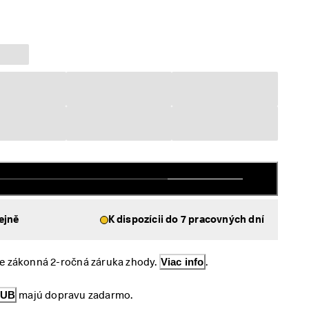
ejně
K dispozícii do 7 pracovných dní
e zákonná 2-ročná záruka zhody. 
Viac info
.
LUB
 majú dopravu zadarmo.