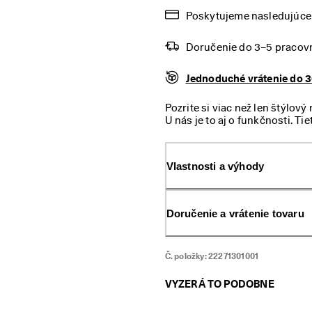
Poskytujeme nasledujúce 
Doručenie do 3–5 pracov
Jednoduché vrátenie do 3
Pozrite si viac než len štýl
U nás je to aj o funkčnosti. 
zapínanie na pracku, ktoré z
výletov.
Vlastnosti a výhody
Doručenie a vrátenie tovaru
Č. položky:
22271301001
VYZERÁ TO PODOBNE