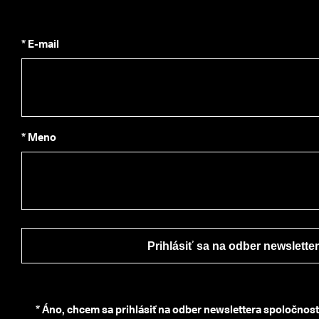
C
O 
C
* E-mail
l
u
b 
a 
z
í
s
* Meno
k
a
j 
o
d
m
e
n
Prihlásiť sa na odber newslette
y 
& 
z
ľ
a
*
Áno, chcem sa prihlásiť na odber newslettera spoločnos
v