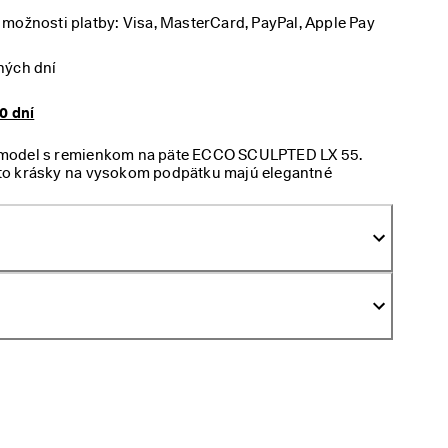
možnosti platby: Visa, MasterCard, PayPal, Apple Pay
ných dní
0 dní
ový model s remienkom na päte ECCO SCULPTED LX 55.
Tieto krásky na vysokom podpätku majú elegantné
abezpečuje pevné prispôsobenie počas všetkých