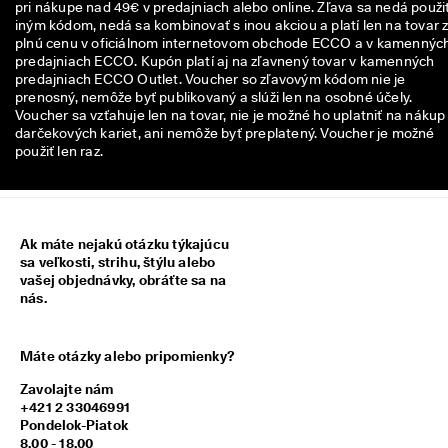
pri nákupe nad 49€ v predajniach alebo online. Zľava sa nedá použiť
n
iným kódom, nedá sa kombinovať s inou akciou a platí len na tovar 
z
plnú cenu v oficiálnom internetovom obchode ECCO a v kamennýc
i
predajniach ECCO. Kupón platí aj na zľavnený tovar v kamenných
í
predajniach ECCO Outlet. Voucher so zľavovým kódom nie je
prenosný, nemôže byť publikovaný a slúži len na osobné účely.
🤝
Voucher sa vzťahuje len na tovar, nie je možné ho uplatniť na nákup
P
darčekových kariet, ani nemôže byť preplatený. Voucher je možné
r
použiť len raz.
i
d
a
j 
s
a 
Ak máte nejakú otázku týkajúcu
d
sa veľkosti, strihu, štýlu alebo
o 
vašej objednávky, obráťte sa na
E
nás.
C
C
O 
Máte otázky alebo pripomienky?
C
l
Zavolajte nám
u
+421 2 33046991
b 
Pondelok-Piatok
a 
8.00 - 18.00