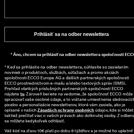
i
a
c 
a
k
o 
Prihlásiť sa na odber newslettera
1
3
5 
0
*
Áno, chcem sa prihlásiť na odber newslettera spoločnosti ECC
0
0 
* Keď sa prihlásite na odber newslettera, súhlasíte so zasielaním 
o
noviniek o produktoch, službách, súťažiach a promo akciách 
v
spoločnosti ECCO Europe AG a ďalších partnerských spoločností 
e
ECCO prostredníctvom e-mailu a/alebo textových správ (SMS). 
r
Prehľad všetkých príslušných partnerských spoločností ECCO 
e
nájdete 
tu
. Zároveň beriete na vedomie, že spoločnosť ECCO môže 
n
spracúvať vaše osobné údaje, a to vrátane umiestnenia sledovacích
ý
pixelov a personalizácie newsletterov, ktoré vám zasiela, ako je 
c
opísané v našich 
Zásadách ochrany osobných
 údajov, kde si môžet
h 
taktiež prečítať viac o vašich právach ako dotknutej osoby. Z odberu
r
sa môžete kedykoľvek odhlásiť.
e
c
Váš kód na zľavu 10€ platí po dobu 8 týždňov a je možné ho uplatniť
e