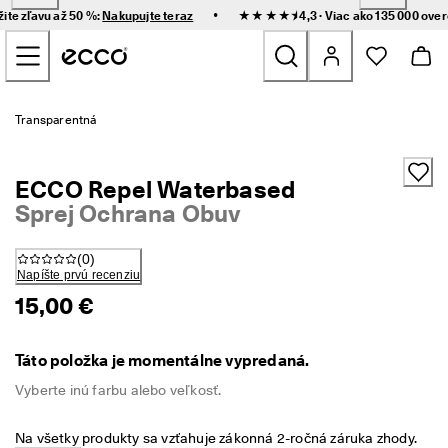
R
•
žite zľavu až 50 %:
Nakupujte teraz
★★★★⯨ 4,3 · Viac ako 135 000 ove
ý
Prejsť na obsah hlavnej stránky
c
h
l
e 
Nove
d
Transparentná
o
r
Ženy
u
ECCO Repel Waterbased
č
e
Sprej Ochrana Obuv
Muži
n
i
(
0
)
e 
Deti
Napíšte prvú recenziu
a 
j
15,00 €
e
Outdoor
d
n
Táto položka je momentálne vypredaná.
Golf
o
d
Vyberte inú farbu alebo veľkosť.
u
Tašky a doplnky
c
Na všetky produkty sa vzťahuje zákonná 2-ročná záruka zhody. 
h