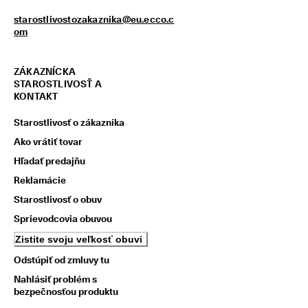
z
starostlivostozakaznika@eu.ecco.c
í
om
s
k
a
j 
ZÁKAZNÍCKA
o
STAROSTLIVOSŤ A
d
KONTAKT
m
e
Starostlivosť o zákazníka
n
Ako vrátiť tovar
y 
& 
Hľadať predajňu
z
Reklamácie
ľ
a
Starostlivosť o obuv
v
y
Sprievodcovia obuvou
Zistite svoju veľkosť obuvi
Odstúpiť od zmluvy tu
Nahlásiť problém s
bezpečnosťou produktu