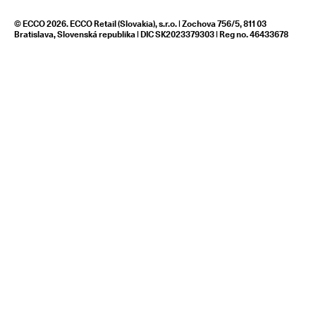
© ECCO 2026. ECCO Retail (Slovakia), s.r.o. | Zochova 756/5, 811 03
Bratislava, Slovenská republika | DIC SK2023379303 | Reg no. 46433678