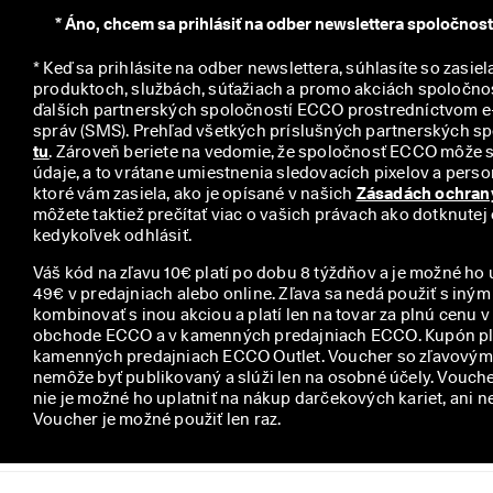
y
*
Áno, chcem sa prihlásiť na odber newslettera spoločnos
* Keď sa prihlásite na odber newslettera, súhlasíte so zasiel
produktoch, službách, súťažiach a promo akciách spoločno
ďalších partnerských spoločností ECCO prostredníctvom e-
tu
. Zároveň beriete na vedomie, že spoločnosť ECCO môže 
údaje, a to vrátane umiestnenia sledovacích pixelov a person
ktoré vám zasiela, ako je opísané v našich 
Zásadách ochran
môžete taktiež prečítať viac o vašich právach ako dotknutej
kedykoľvek odhlásiť.
Váš kód na zľavu 10€ platí po dobu 8 týždňov a je možné ho 
49€ v predajniach alebo online. Zľava sa nedá použiť s iný
kombinovať s inou akciou a platí len na tovar za plnú cenu 
obchode ECCO a v kamenných predajniach ECCO. Kupón plat
kamenných predajniach ECCO Outlet. Voucher so zľavovým 
nemôže byť publikovaný a slúži len na osobné účely. Voucher
nie je možné ho uplatniť na nákup darčekových kariet, ani n
Voucher je možné použiť len raz.