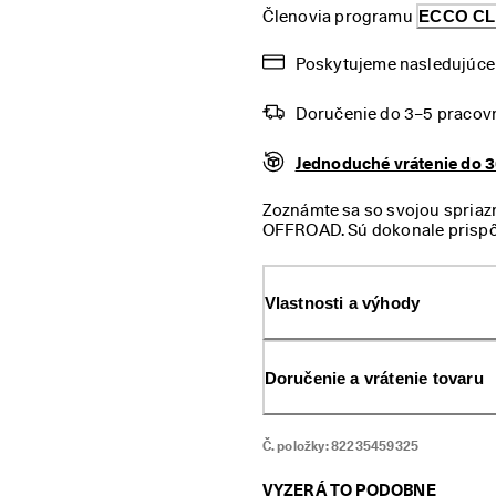
Členovia programu 
ECCO C
Poskytujeme nasledujúce 
Doručenie do 3–5 pracov
Jednoduché vrátenie do 3
Zoznámte sa so svojou spria
OFFROAD. Sú dokonale prispôs
ohľadom na maximálne pohodlie
bezpečí bez ohľadu na počasie
Vlastnosti a výhody
Doručenie a vrátenie tovaru
Č. položky:
82235459325
VYZERÁ TO PODOBNE