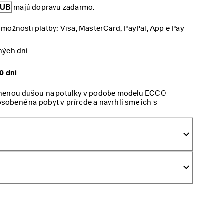
LUB
 majú dopravu zadarmo.
možnosti platby: Visa, MasterCard, PayPal, Apple Pay
ných dní
0 dní
znenou dušou na potulky v podobe modelu ECCO
obené na pobyt v prírode a navrhli sme ich s
 a trvácnosť. Táto obuv udrží chodidlá v suchu a
.