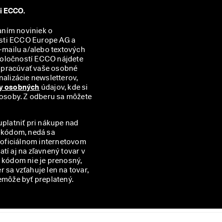
ti ECCO.
aním noviniek o 
sti ECCO Europe AG a 
mailu a/alebo textových 
správ (SMS). Prehľad všetkých príslušných partnerských spoločností ECCO nájdete 
spracúvať vaše osobné 
alizácie newsletterov, 
y osobných
 údajov, kde si 
 osoby. Z odberu sa môžete 
uplatniť pri nákupe nad
m kódom, nedá sa
v oficiálnom internetovom
í aj na zľavnený tovar v
kódom nie je prenosný,
 sa vzťahuje len na tovar,
emôže byť preplatený.