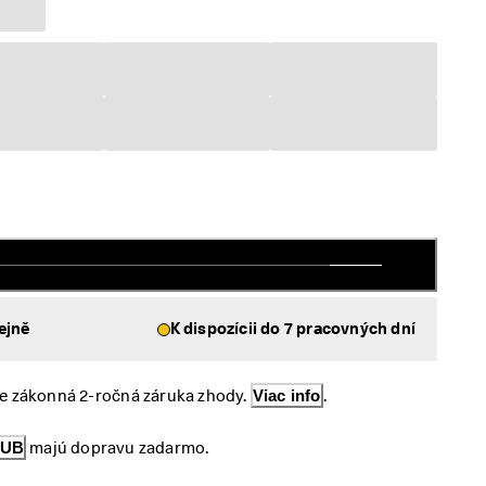
ejně
K dispozícii do 7 pracovných dní
e zákonná 2-ročná záruka zhody. 
Viac info
.
LUB
 majú dopravu zadarmo.