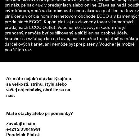
n
pri nákupe nad 49€ v predajniach alebo online. Zľava sa nedá použiť
z
iným kódom, nedá sa kombinovať s inou akciou a platí len na tovar 
i
plnú cenu v oficiálnom internetovom obchode ECCO a v kamennýc
í
predajniach ECCO. Kupón platí aj na zľavnený tovar v kamenných
predajniach ECCO Outlet. Voucher so zľavovým kódom nie je
🤝
prenosný, nemôže byť publikovaný a slúži len na osobné účely.
P
Voucher sa vzťahuje len na tovar, nie je možné ho uplatniť na nákup
r
darčekových kariet, ani nemôže byť preplatený. Voucher je možné
i
použiť len raz.
d
a
j 
s
a 
Ak máte nejakú otázku týkajúcu
d
sa veľkosti, strihu, štýlu alebo
o 
vašej objednávky, obráťte sa na
E
nás.
C
C
O 
Máte otázky alebo pripomienky?
C
l
Zavolajte nám
u
+421 2 33046991
b 
Pondelok-Piatok
a 