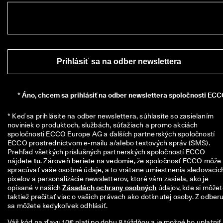
i
a
c 
a
k
o 
1
Prihlásiť sa na odber newslettera
3
5 
0
0
*
Áno, chcem sa prihlásiť na odber newslettera spoločnosti ECC
0 
o
* Keď sa prihlásite na odber newslettera, súhlasíte so zasielaním 
v
noviniek o produktoch, službách, súťažiach a promo akciách 
e
spoločnosti ECCO Europe AG a ďalších partnerských spoločností 
r
ECCO prostredníctvom e-mailu a/alebo textových správ (SMS). 
e
Prehľad všetkých príslušných partnerských spoločností ECCO 
n
nájdete 
tu
. Zároveň beriete na vedomie, že spoločnosť ECCO môže 
ý
spracúvať vaše osobné údaje, a to vrátane umiestnenia sledovacích
c
pixelov a personalizácie newsletterov, ktoré vám zasiela, ako je 
h 
opísané v našich 
Zásadách ochrany osobných
 údajov, kde si môžet
r
taktiež prečítať viac o vašich právach ako dotknutej osoby. Z odberu
e
sa môžete kedykoľvek odhlásiť.
c
e
Váš kód na zľavu 10€ platí po dobu 8 týždňov a je možné ho uplatniť