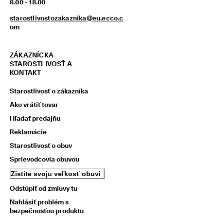
8.00 - 18.00
z
í
starostlivostozakaznika@eu.ecco.c
s
om
k
a
j 
ZÁKAZNÍCKA
o
STAROSTLIVOSŤ A
d
KONTAKT
m
e
Starostlivosť o zákazníka
n
y 
Ako vrátiť tovar
& 
Hľadať predajňu
z
ľ
Reklamácie
a
v
Starostlivosť o obuv
y
Sprievodcovia obuvou
Zistite svoju veľkosť obuvi
Odstúpiť od zmluvy tu
Nahlásiť problém s
bezpečnosťou produktu