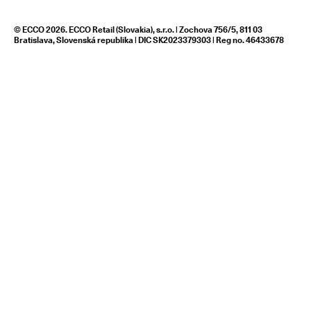
© ECCO 2026. ECCO Retail (Slovakia), s.r.o. | Zochova 756/5, 811 03
Bratislava, Slovenská republika | DIC SK2023379303 | Reg no. 46433678