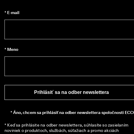
i
a
* E-mail
c 
a
k
o 
1
3
5 
* Meno
0
0
0 
o
v
e
r
e
Prihlásiť sa na odber newslettera
n
ý
c
h 
*
Áno, chcem sa prihlásiť na odber newslettera spoločnosti ECC
r
e
* Keď sa prihlásite na odber newslettera, súhlasíte so zasielaním 
c
noviniek o produktoch, službách, súťažiach a promo akciách 
e