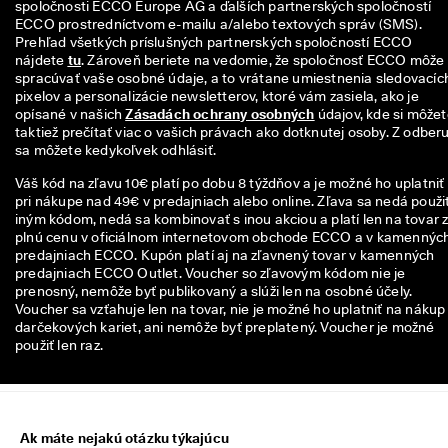
spoločnosti ECCO Europe AG a ďalších partnerských spoločností 
n
ECCO prostredníctvom e-mailu a/alebo textových správ (SMS). 
z
Prehľad všetkých príslušných partnerských spoločností ECCO 
i
nájdete 
tu
. Zároveň beriete na vedomie, že spoločnosť ECCO môže 
í
spracúvať vaše osobné údaje, a to vrátane umiestnenia sledovacích
pixelov a personalizácie newsletterov, ktoré vám zasiela, ako je 
🤝
opísané v našich 
Zásadách ochrany osobných
 údajov, kde si môžet
P
taktiež prečítať viac o vašich právach ako dotknutej osoby. Z odberu
r
sa môžete kedykoľvek odhlásiť.
i
d
Váš kód na zľavu 10€ platí po dobu 8 týždňov a je možné ho uplatniť
a
pri nákupe nad 49€ v predajniach alebo online. Zľava sa nedá použiť
j 
iným kódom, nedá sa kombinovať s inou akciou a platí len na tovar 
s
plnú cenu v oficiálnom internetovom obchode ECCO a v kamennýc
a 
predajniach ECCO. Kupón platí aj na zľavnený tovar v kamenných
d
predajniach ECCO Outlet. Voucher so zľavovým kódom nie je
o 
prenosný, nemôže byť publikovaný a slúži len na osobné účely.
E
Voucher sa vzťahuje len na tovar, nie je možné ho uplatniť na nákup
C
darčekových kariet, ani nemôže byť preplatený. Voucher je možné
C
použiť len raz.
O 
C
l
u
b 
Ak máte nejakú otázku týkajúcu
a 