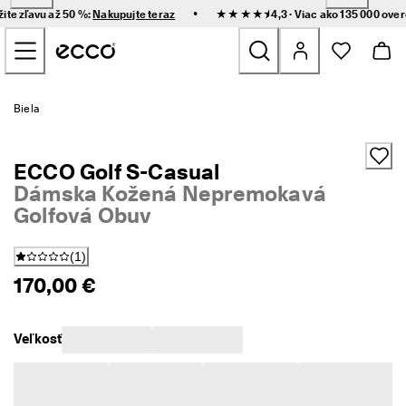
R
•
žite zľavu až 50 %:
Nakupujte teraz
★★★★⯨ 4,3 · Viac ako 135 000 ove
ý
Prejsť na obsah hlavnej stránky
c
h
l
e 
Nove
d
Biela
o
r
Ženy
u
ECCO Golf S-Casual
č
e
Dámska Kožená Nepremokavá
Muži
n
Golfová Obuv
i
e 
Deti
a 
(
1
)
j
170,00 €
e
Outdoor
d
n
Golf
o
Veľkosť
d
u
Tašky a doplnky
c
h