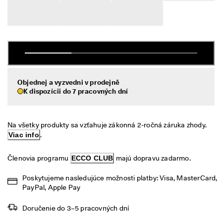
é 
Výpredaj
v
r
á
Preskúmať
t
e
ECCO.kollektive
n
i
e
Objednej a vyzvedni v prodejně
K dispozícii do 7 pracovných dní
V
Môj účet
ý
Predajne
p
r
Na všetky produkty sa vzťahuje zákonná 2-ročná záruka zhody. 
e
Viac info
.
d
Staňte sa členom ECCO a získajte prístup k produktovým odmenám,
a
limitovaným kolekciám, podujatiam a ďalším výhodám.
j 
Členovia programu 
ECCO CLUB
 majú dopravu zadarmo.
j
Vytvoriť účet
Prihlásiť sa
e 
Poskytujeme nasledujúce možnosti platby: Visa, MasterCard, 
v 
PayPal, Apple Pay
p
l
Doručenie do 3–5 pracovných dní
n
o