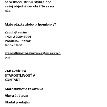
sa veľkosti, strihu, štýlu alebo
z
vašej objednávky, obráťte sa na
í
nás.
s
k
a
j 
Máte otázky alebo pripomienky?
o
Zavolajte nám
d
+421 2 33046991
m
Pondelok-Piatok
e
8.00 - 18.00
n
y 
starostlivostozakaznika@eu.ecco.c
& 
om
z
ľ
a
ZÁKAZNÍCKA
v
STAROSTLIVOSŤ A
y
KONTAKT
Starostlivosť o zákazníka
Ako vrátiť tovar
Hľadať predajňu