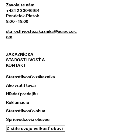
z
Zavolajte nám
í
+421 2 33046991
s
Pondelok-Piatok
k
8.00 - 18.00
a
j 
starostlivostozakaznika@eu.ecco.c
o
om
d
m
e
ZÁKAZNÍCKA
n
STAROSTLIVOSŤ A
y 
KONTAKT
& 
z
Starostlivosť o zákazníka
ľ
a
Ako vrátiť tovar
v
Hľadať predajňu
y
Reklamácie
Starostlivosť o obuv
Sprievodcovia obuvou
Zistite svoju veľkosť obuvi