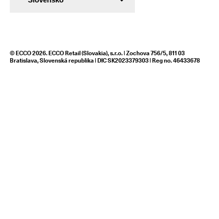
© ECCO 2026. ECCO Retail (Slovakia), s.r.o. | Zochova 756/5, 811 03
Bratislava, Slovenská republika | DIC SK2023379303 | Reg no. 46433678