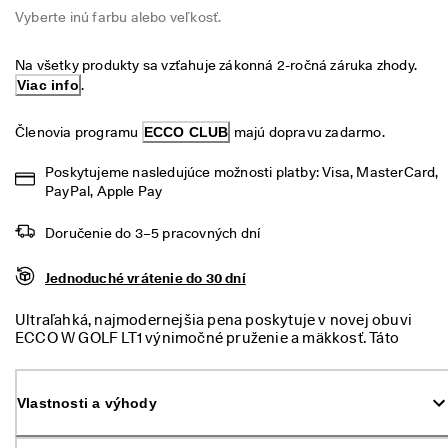
é 
Vyberte inú farbu alebo veľkosť.
Výpredaj
v
r
á
Na všetky produkty sa vzťahuje zákonná 2-ročná záruka zhody. 
Preskúmať
t
Viac info
.
e
ECCO.kollektive
n
Členovia programu 
ECCO CLUB
 majú dopravu zadarmo.
i
e
Poskytujeme nasledujúce možnosti platby: Visa, MasterCard, 
V
Môj účet
PayPal, Apple Pay
ý
Predajne
p
Doručenie do 3–5 pracovných dní
r
e
d
Jednoduché vrátenie do 30 dní
Staňte sa členom ECCO a získajte prístup k produktovým odmenám,
a
limitovaným kolekciám, podujatiam a ďalším výhodám.
j 
Ultraľahká, najmodernejšia pena poskytuje v novej obuvi
j
Vytvoriť účet
Prihlásiť sa
ECCO W GOLF LT1 výnimočné pruženie a mäkkosť. Táto
e 
inovatívna dámska hybridná obuv je vytvorená s použitím
v 
novej pokročilej odrazovej peny ECCO LYTR, ktorá je
p
zabudovaná do podošvy prostredníctvom charakteristickej
Vlastnosti a výhody
l
technológie FLUIDFORM™. Pena je v medzipodošve hladko
n
spojená s mäkkým polyuretánom, čo zaisťuje tvarované
o
pohodlie, stabilitu a trvalé integrálne spojenie s koženým