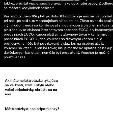
n
taktiež prečítať viac o vašich právach ako dotknutej osoby. Z odberu
z
sa môžete kedykoľvek odhlásiť.
i
Váš kód na zľavu 10€ platí po dobu 8 týždňov a je možné ho uplatniť
í
pri nákupe nad 49€ v predajniach alebo online. Zľava sa nedá použiť
🤝
iným kódom, nedá sa kombinovať s inou akciou a platí len na tovar 
P
plnú cenu v oficiálnom internetovom obchode ECCO a v kamennýc
r
predajniach ECCO. Kupón platí aj na zľavnený tovar v kamenných
i
predajniach ECCO Outlet. Voucher so zľavovým kódom nie je
d
prenosný, nemôže byť publikovaný a slúži len na osobné účely.
a
Voucher sa vzťahuje len na tovar, nie je možné ho uplatniť na nákup
j 
darčekových kariet, ani nemôže byť preplatený. Voucher je možné
s
použiť len raz.
a 
d
o 
E
C
Ak máte nejakú otázku týkajúcu
C
sa veľkosti, strihu, štýlu alebo
O 
vašej objednávky, obráťte sa na
C
nás.
l
u
b 
Máte otázky alebo pripomienky?
a 