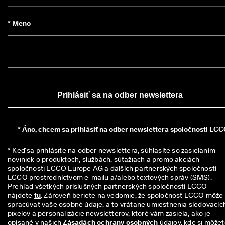
i
a
* Meno
c 
a
k
o 
1
3
5 
0
Prihlásiť sa na odber newslettera
0
0 
o
v
*
Áno, chcem sa prihlásiť na odber newslettera spoločnosti ECC
e
r
e
* Keď sa prihlásite na odber newslettera, súhlasíte so zasielaním 
n
noviniek o produktoch, službách, súťažiach a promo akciách 
ý
spoločnosti ECCO Europe AG a ďalších partnerských spoločností 
c
ECCO prostredníctvom e-mailu a/alebo textových správ (SMS). 
h 
Prehľad všetkých príslušných partnerských spoločností ECCO 
r
nájdete 
tu
. Zároveň beriete na vedomie, že spoločnosť ECCO môže 
e
spracúvať vaše osobné údaje, a to vrátane umiestnenia sledovacích
c
pixelov a personalizácie newsletterov, ktoré vám zasiela, ako je 
e
opísané v našich 
Zásadách ochrany osobných
 údajov, kde si môžet