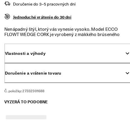
m 
Doručenie do 3–5 pracovných dní
p
r
Jednoduché vrátenie do 30 dní
ú
d
e
Nenápadný štýl, ktorý vás vynesie vysoko. Model ECCO
. 
FLOWT WEDGE CORK je vyrobený z mäkkého brúseného
V
nubuku a má klinový podpätok, vďaka ktorému sa môžete
y
pozerať na svet zhora.
u
Vlastnosti a výhody
ž
i
t
e 
Doručenie a vrátenie tovaru
z
ľ
a
Č. položky:
27332301688
v
u 
a
VYZERÁ TO PODOBNE
ž 
5
0 
%
: 