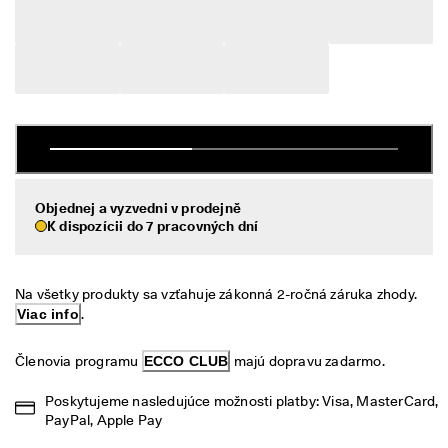
é 
Výpredaj
v
r
á
Preskúmať
t
e
ECCO.kollektive
n
i
e
V
Môj účet
ý
Objednej a vyzvedni v prodejně
Predajne
p
K dispozícii do 7 pracovných dní
r
e
d
Staňte sa členom ECCO a získajte prístup k produktovým odmenám,
Na všetky produkty sa vzťahuje zákonná 2-ročná záruka zhody. 
a
limitovaným kolekciám, podujatiam a ďalším výhodám.
j 
Viac info
.
j
Vytvoriť účet
Prihlásiť sa
e 
Členovia programu 
ECCO CLUB
 majú dopravu zadarmo.
v 
p
Poskytujeme nasledujúce možnosti platby: Visa, MasterCard, 
l
PayPal, Apple Pay
n
o