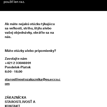
použiť len raz.
z
í
s
k
a
Ak máte nejakú otázku týkajúcu
j 
sa veľkosti, strihu, štýlu alebo
o
vašej objednávky, obráťte sa na
d
nás.
m
e
n
y 
Máte otázky alebo pripomienky?
& 
z
Zavolajte nám
ľ
+421 2 33046991
a
Pondelok-Piatok
v
8.00 - 18.00
y
starostlivostozakaznika@eu.ecco.c
om
ZÁKAZNÍCKA
STAROSTLIVOSŤ A
KONTAKT