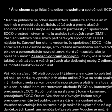
n
z
*
Áno, chcem sa prihlásiť na odber newslettera spoločnosti ECC
i
í
* Keď sa prihlásite na odber newslettera, súhlasíte so zasielaním 
noviniek o produktoch, službách, súťažiach a promo akciách 
🤝
spoločnosti ECCO Europe AG a ďalších partnerských spoločností 
P
ECCO prostredníctvom e-mailu a/alebo textových správ (SMS). 
r
Prehľad všetkých príslušných partnerských spoločností ECCO 
i
nájdete 
tu
. Zároveň beriete na vedomie, že spoločnosť ECCO môže 
d
spracúvať vaše osobné údaje, a to vrátane umiestnenia sledovacích
a
pixelov a personalizácie newsletterov, ktoré vám zasiela, ako je 
j 
opísané v našich 
Zásadách ochrany osobných
 údajov, kde si môžet
s
taktiež prečítať viac o vašich právach ako dotknutej osoby. Z odberu
a 
sa môžete kedykoľvek odhlásiť.
d
o 
Váš kód na zľavu 10€ platí po dobu 8 týždňov a je možné ho uplatniť
E
pri nákupe nad 49€ v predajniach alebo online. Zľava sa nedá použiť
C
iným kódom, nedá sa kombinovať s inou akciou a platí len na tovar 
C
plnú cenu v oficiálnom internetovom obchode ECCO a v kamennýc
O 
predajniach ECCO. Kupón platí aj na zľavnený tovar v kamenných
C
predajniach ECCO Outlet. Voucher so zľavovým kódom nie je
l
prenosný, nemôže byť publikovaný a slúži len na osobné účely.
u
Voucher sa vzťahuje len na tovar, nie je možné ho uplatniť na nákup
b 
darčekových kariet, ani nemôže byť preplatený. Voucher je možné
a 