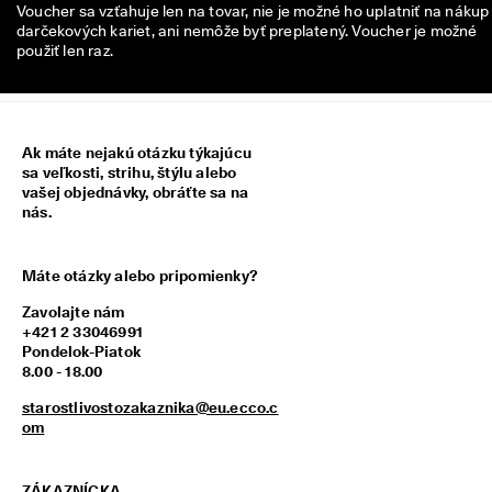
Voucher sa vzťahuje len na tovar, nie je možné ho uplatniť na nákup
z
darčekových kariet, ani nemôže byť preplatený. Voucher je možné
í
použiť len raz.
s
k
a
j 
o
d
Ak máte nejakú otázku týkajúcu
m
sa veľkosti, strihu, štýlu alebo
e
vašej objednávky, obráťte sa na
n
nás.
y 
& 
z
Máte otázky alebo pripomienky?
ľ
a
Zavolajte nám
v
+421 2 33046991
y
Pondelok-Piatok
8.00 - 18.00
starostlivostozakaznika@eu.ecco.c
om
ZÁKAZNÍCKA