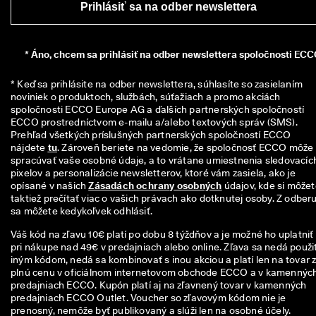
Prihlásiť sa na odber newslettera
n
z
i
í
*
Áno, chcem sa prihlásiť na odber newslettera spoločnosti ECC
🤝
P
* Keď sa prihlásite na odber newslettera, súhlasíte so zasielaním 
r
noviniek o produktoch, službách, súťažiach a promo akciách 
i
spoločnosti ECCO Europe AG a ďalších partnerských spoločností 
d
ECCO prostredníctvom e-mailu a/alebo textových správ (SMS). 
a
Prehľad všetkých príslušných partnerských spoločností ECCO 
j 
nájdete 
tu
. Zároveň beriete na vedomie, že spoločnosť ECCO môže 
s
spracúvať vaše osobné údaje, a to vrátane umiestnenia sledovacích
a 
pixelov a personalizácie newsletterov, ktoré vám zasiela, ako je 
d
opísané v našich 
Zásadách ochrany osobných
 údajov, kde si môžet
o 
taktiež prečítať viac o vašich právach ako dotknutej osoby. Z odberu
E
sa môžete kedykoľvek odhlásiť.
C
Váš kód na zľavu 10€ platí po dobu 8 týždňov a je možné ho uplatniť
C
pri nákupe nad 49€ v predajniach alebo online. Zľava sa nedá použiť
O 
iným kódom, nedá sa kombinovať s inou akciou a platí len na tovar 
C
plnú cenu v oficiálnom internetovom obchode ECCO a v kamennýc
l
predajniach ECCO. Kupón platí aj na zľavnený tovar v kamenných
u
predajniach ECCO Outlet. Voucher so zľavovým kódom nie je
b 
prenosný, nemôže byť publikovaný a slúži len na osobné účely.
a 