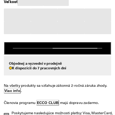
Veľkosť
é 
Výpredaj
v
r
á
Preskúmať
t
e
ECCO.kollektive
n
i
e
V
Môj účet
ý
Predajne
p
r
Objednej a vyzvedni v prodejně
e
K dispozícii do 7 pracovných dní
d
Staňte sa členom ECCO a získajte prístup k produktovým odmenám,
a
limitovaným kolekciám, podujatiam a ďalším výhodám.
j 
j
Vytvoriť účet
Prihlásiť sa
Na všetky produkty sa vzťahuje zákonná 2-ročná záruka zhody. 
e 
Viac info
.
v 
p
Členovia programu 
ECCO CLUB
 majú dopravu zadarmo.
l
n
o
Poskytujeme nasledujúce možnosti platby: Visa, MasterCard, 