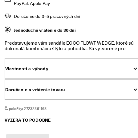
m 
PayPal, Apple Pay
p
r
Doručenie do 3–5 pracovných dní
ú
d
Jednoduché vrátenie do 30 dní
e
. 
V
Predstavujeme vám sandále ECCO FLOWT WEDGE, ktoré sú
y
dokonalá kombinácia štýlu a pohodlia. Sú vytvorené pre
u
moderné ženy, majú skromný a elegantný podpätok a
ž
gumičkové zapínanie na pevné prispôsobenie. Môžete tak
i
prežiť deň s väčšou dávkou sebavedomia a vyzerať rovnako
Vlastnosti a výhody
t
úžasne, ako sa cítite.
e 
z
ľ
Doručenie a vrátenie tovaru
a
v
u 
a
Č. položky:
27232361168
ž 
5
VYZERÁ TO PODOBNE
0 
%
: 