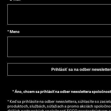
C
O 
C
l
u
b 
a 
* Meno
z
í
s
k
a
j 
o
d
Prihlásiť sa na odber newslette
m
e
n
y 
& 
*
Áno, chcem sa prihlásiť na odber newslettera spoločnos
z
ľ
* Keď sa prihlásite na odber newslettera, súhlasíte so zasiel
a
produktoch, službách, súťažiach a promo akciách spoločno
v
ďalších partnerských spoločností ECCO prostredníctvom e-