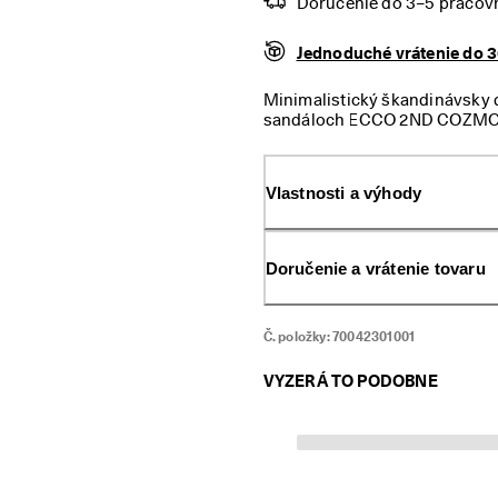
Doručenie do 3–5 pracov
Jednoduché vrátenie do 3
Minimalistický škandinávsky d
sandáloch ECCO 2ND COZMO K.
mäkkej usne ECCO a majú ohy
celodenné nosenie. V sandálo
použitím technológie priam
Vlastnosti a výhody
chodidlá potrebnú oporu a mä
nastaviť celé sandále a anatom
Doručenie a vrátenie tovaru
Č. položky:
70042301001
VYZERÁ TO PODOBNE