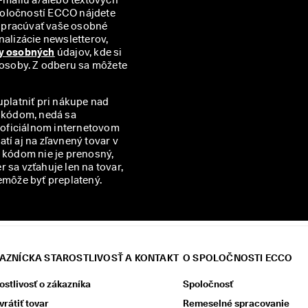
správ (SMS). Prehľad všetkých príslušných partnerských spoločností ECCO nájdete 
spracúvať vaše osobné 
alizácie newsletterov, 
y osobných
 údajov, kde si 
 osoby. Z odberu sa môžete 
uplatniť pri nákupe nad
m kódom, nedá sa
v oficiálnom internetovom
í aj na zľavnený tovar v
kódom nie je prenosný,
 sa vzťahuje len na tovar,
emôže byť preplatený.
AZNÍCKA STAROSTLIVOSŤ A KONTAKT
O SPOLOČNOSTI ECCO
ostlivosť o zákazníka
Spoločnosť
vrátiť tovar
Remeselné spracovanie