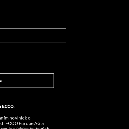
ra
ti ECCO.
aním noviniek o 
sti ECCO Europe AG a 
mailu a/alebo textových 