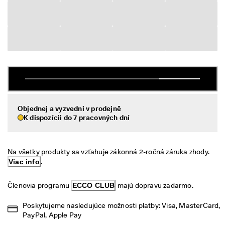
é 
Výpredaj
v
r
á
Preskúmať
t
e
ECCO.kollektive
n
i
e
V
Môj účet
ý
Predajne
Objednej a vyzvedni v prodejně
p
K dispozícii do 7 pracovných dní
r
e
d
Staňte sa členom ECCO a získajte prístup k produktovým odmenám,
a
limitovaným kolekciám, podujatiam a ďalším výhodám.
Na všetky produkty sa vzťahuje zákonná 2-ročná záruka zhody. 
j 
Viac info
.
j
Vytvoriť účet
Prihlásiť sa
e 
v 
Členovia programu 
ECCO CLUB
 majú dopravu zadarmo.
p
l
Poskytujeme nasledujúce možnosti platby: Visa, MasterCard, 
n
PayPal, Apple Pay
o