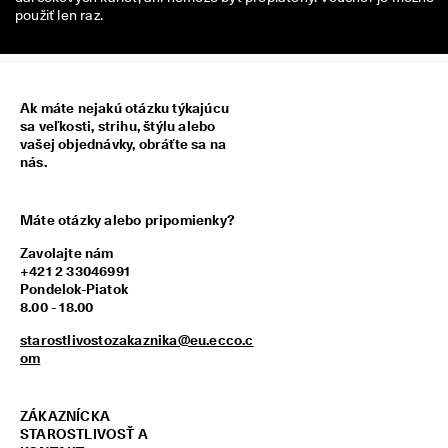
z
použiť len raz.
í
s
k
a
j 
Ak máte nejakú otázku týkajúcu
o
sa veľkosti, strihu, štýlu alebo
d
vašej objednávky, obráťte sa na
m
nás.
e
n
y 
Máte otázky alebo pripomienky?
& 
z
Zavolajte nám
ľ
+421 2 33046991
a
Pondelok-Piatok
v
8.00 - 18.00
y
starostlivostozakaznika@eu.ecco.c
om
ZÁKAZNÍCKA
STAROSTLIVOSŤ A