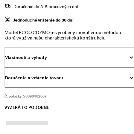
m 
Doručenie do 3–5 pracovných dní
p
r
ú
Jednoduché vrátenie do 30 dní
d
e
Model ECCO COZMO je vyrobený inovatívnou metódou,
. 
ktorá využíva našu charakteristickú konštrukciu
V
FLUIDFORM™ a spája zvršok z prvotriednej kože s ohybnou
y
podrážkou, vďaka čomu vznikajú jednodielne našuchovacie
u
sandále. Má mäkkú a responzívnu medzipodrážku z PU
ž
Vlastnosti a výhody
a nastavovacie remienky v prednej časti. Vďaka nim prežijete
i
teplé mesiace v pravom škandinávskom štýle a zároveň si
t
užijete mimoriadne pohodlie.
e 
Doručenie a vrátenie tovaru
z
ľ
a
v
Č. položky:
50090402667
u 
a
VYZERÁ TO PODOBNE
ž 
5
0 
%
: 