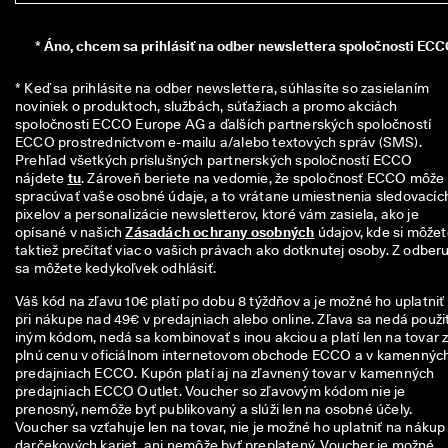
n
z
*
Áno, chcem sa prihlásiť na odber newslettera spoločnosti ECC
i
í
* Keď sa prihlásite na odber newslettera, súhlasíte so zasielaním 
🤝
noviniek o produktoch, službách, súťažiach a promo akciách 
P
spoločnosti ECCO Europe AG a ďalších partnerských spoločností 
r
ECCO prostredníctvom e-mailu a/alebo textových správ (SMS). 
i
Prehľad všetkých príslušných partnerských spoločností ECCO 
d
nájdete 
tu
. Zároveň beriete na vedomie, že spoločnosť ECCO môže 
a
spracúvať vaše osobné údaje, a to vrátane umiestnenia sledovacích
j 
pixelov a personalizácie newsletterov, ktoré vám zasiela, ako je 
s
opísané v našich 
Zásadách ochrany osobných
 údajov, kde si môžet
a 
taktiež prečítať viac o vašich právach ako dotknutej osoby. Z odberu
d
sa môžete kedykoľvek odhlásiť.
o 
E
Váš kód na zľavu 10€ platí po dobu 8 týždňov a je možné ho uplatniť
C
pri nákupe nad 49€ v predajniach alebo online. Zľava sa nedá použiť
C
iným kódom, nedá sa kombinovať s inou akciou a platí len na tovar 
O 
plnú cenu v oficiálnom internetovom obchode ECCO a v kamennýc
C
predajniach ECCO. Kupón platí aj na zľavnený tovar v kamenných
l
predajniach ECCO Outlet. Voucher so zľavovým kódom nie je
u
prenosný, nemôže byť publikovaný a slúži len na osobné účely.
b 
Voucher sa vzťahuje len na tovar, nie je možné ho uplatniť na nákup
a 
darčekových kariet, ani nemôže byť preplatený. Voucher je možné