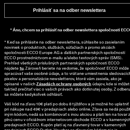
n
z
Prihlásiť sa na odber newslettera
i
í
🤝
*
Áno, chcem sa prihlásiť na odber newslettera spoločnosti ECC
P
r
* Keď sa prihlásite na odber newslettera, súhlasíte so zasielaním 
i
noviniek o produktoch, službách, súťažiach a promo akciách 
d
spoločnosti ECCO Europe AG a ďalších partnerských spoločností 
a
ECCO prostredníctvom e-mailu a/alebo textových správ (SMS). 
j 
Prehľad všetkých príslušných partnerských spoločností ECCO 
s
nájdete 
tu
. Zároveň beriete na vedomie, že spoločnosť ECCO môže 
a 
spracúvať vaše osobné údaje, a to vrátane umiestnenia sledovacích
d
pixelov a personalizácie newsletterov, ktoré vám zasiela, ako je 
o 
opísané v našich 
Zásadách ochrany osobných
 údajov, kde si môžet
E
taktiež prečítať viac o vašich právach ako dotknutej osoby. Z odberu
C
sa môžete kedykoľvek odhlásiť.
C
O 
Váš kód na zľavu 10€ platí po dobu 8 týždňov a je možné ho uplatniť
C
pri nákupe nad 49€ v predajniach alebo online. Zľava sa nedá použiť
l
iným kódom, nedá sa kombinovať s inou akciou a platí len na tovar 
u
plnú cenu v oficiálnom internetovom obchode ECCO a v kamennýc
b 
predajniach ECCO. Kupón platí aj na zľavnený tovar v kamenných
a 