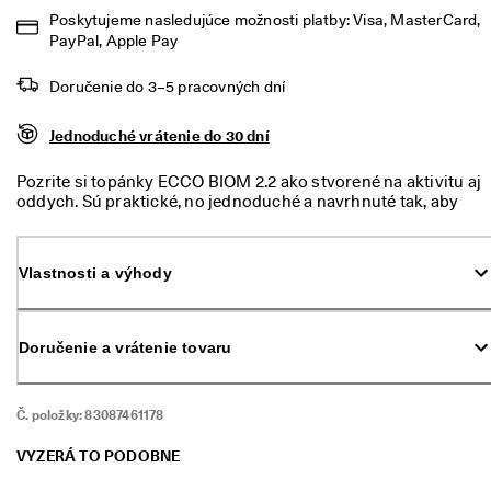
m 
Poskytujeme nasledujúce možnosti platby: Visa, MasterCard, 
p
PayPal, Apple Pay
r
ú
Doručenie do 3–5 pracovných dní
d
e
. 
Jednoduché vrátenie do 30 dní
V
y
Pozrite si topánky ECCO BIOM 2.2 ako stvorené na aktivitu aj
u
oddych. Sú praktické, no jednoduché a navrhnuté tak, aby
ž
rešpektovali prirodzený pohyb nôh. Rýchloviazacie šnúrky
i
sa postarajú o dokonalé prispôsobenie a rýchle obúvanie a
t
vyzúvanie, zatiaľ čo zvršok zo športovej sieťoviny
e 
Vlastnosti a výhody
BREATHRU reguluje vlhkosť, čím udržiava chodidlá v suchu
z
a pohodlí. ECCO BIOM 2.2 je maximálne všestranná
ľ
každodenná obuv, ktorú si rýchlo obľúbite.
a
v
Doručenie a vrátenie tovaru
u 
a
ž 
Č. položky:
83087461178
5
0 
VYZERÁ TO PODOBNE
%
: 