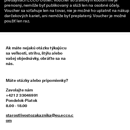
predajniach ECCO Outlet. Voucher so zľavovým kódom nie je
z
prenosný, nemôže byť publikovaný a slúži len na osobné účely.
í
Voucher sa vzťahuje len na tovar, nie je možné ho uplatniť na nákup
s
darčekových kariet, ani nemôže byť preplatený. Voucher je možné
k
použiť len raz.
a
j 
o
d
m
Ak máte nejakú otázku týkajúcu
e
sa veľkosti, strihu, štýlu alebo
n
vašej objednávky, obráťte sa na
y 
nás.
& 
z
ľ
Máte otázky alebo pripomienky?
a
v
Zavolajte nám
y
+421 2 33046991
Pondelok-Piatok
8.00 - 18.00
starostlivostozakaznika@eu.ecco.c
om