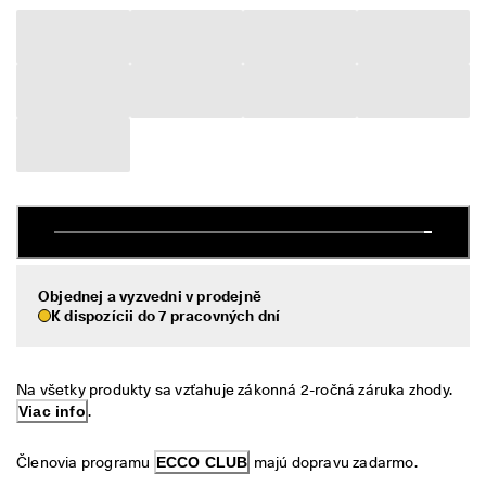
é 
Výpredaj
v
r
á
Preskúmať
t
e
ECCO.kollektive
n
i
e
V
Môj účet
ý
Predajne
p
r
e
Objednej a vyzvedni v prodejně
d
Staňte sa členom ECCO a získajte prístup k produktovým odmenám,
K dispozícii do 7 pracovných dní
a
limitovaným kolekciám, podujatiam a ďalším výhodám.
j 
j
Vytvoriť účet
Prihlásiť sa
e 
Na všetky produkty sa vzťahuje zákonná 2-ročná záruka zhody. 
v 
Viac info
.
p
l
n
Členovia programu 
ECCO CLUB
 majú dopravu zadarmo.
o