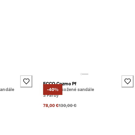
ECCO Cozmo Pf
andále
Dámske kožené sandále
-40%
3 Farby
{{price}}:
Predchádzajúca cena {{price}}:
78,00 €
130,00 €