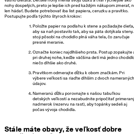
vášho dieťaťa. Detské nohy menia svoju dĺžku a tvar rýchlejšie ako 
i
nohy dospelých, preto je lepšie ich pred každým nákupom zmerať, n
a
len hádať. Budete potrebovať iba list papiera, ceruzku a pravítko. 
c 
Postupujte podľa týchto štyroch krokov:
a
k
Položte papier na podlahu k stene a požiadajte dieťa,
o 
aby sa naň postavilo tak, aby sa päta dotýkala steny. 
1
stoji pôsobí na chodidlo plná váha tela, čo zaručuje 
3
presné meranie.
5 
0
Označte koniec najdlhšieho prsta. Postup zopakujte a
0
pri druhej nohe, keďže väčšina detí má jedno chodidlo
0 
niečo dlhšie ako druhé.
o
Pravítkom odmerajte dĺžku k obom značkám. Pri 
v
výbere veľkosti sa riaďte dlhším z dvoch nameraných
e
údajov.
r
e
Nameranú dĺžku porovnajte s našou tabuľkou 
n
detských veľkostí a nezabudnite pripočítať primeraný
ý
nadmerok (rezervu na rast), aby topánky sedeli aj 
c
počas vývoja chodidla.
h 
r
e
c
Stále máte obavy, že veľkosť dobre
e