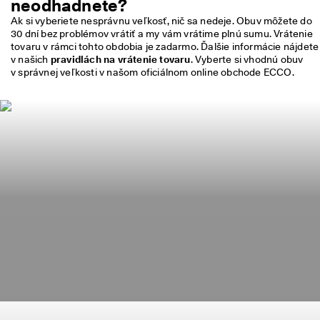
neodhadnete?
n
Ak si vyberiete nesprávnu veľkosť, nič sa nedeje. Obuv môžete do 
z
30 dní bez problémov vrátiť a my vám vrátime plnú sumu. Vrátenie 
i
tovaru v rámci tohto obdobia je zadarmo. Ďalšie informácie nájdete 
í
v našich 
pravidlách na vrátenie tovaru
. Vyberte si vhodnú obuv 
🤝
P
r
i
d
a
j 
s
a 
d
o 
Nakupujte detskú kolekciu
E
C
C
O 
C
l
u
b 
a 