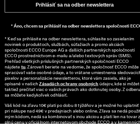
Prihlásiť sa na odber newslettera
*
Áno, chcem sa prihlásiť na odber newslettera spoločnosti ECC
* Keď sa prihlásite na odber newslettera, súhlasíte so zasielaním 
noviniek o produktoch, službách, súťažiach a promo akciách 
spoločnosti ECCO Europe AG a ďalších partnerských spoločností 
ECCO prostredníctvom e-mailu a/alebo textových správ (SMS). 
Prehľad všetkých príslušných partnerských spoločností ECCO 
nájdete 
tu
. Zároveň beriete na vedomie, že spoločnosť ECCO môže 
spracúvať vaše osobné údaje, a to vrátane umiestnenia sledovacích
pixelov a personalizácie newsletterov, ktoré vám zasiela, ako je 
opísané v našich 
Zásadách ochrany osobných
 údajov, kde si môžet
taktiež prečítať viac o vašich právach ako dotknutej osoby. Z odberu
sa môžete kedykoľvek odhlásiť.
Váš kód na zľavu 10€ platí po dobu 8 týždňov a je možné ho uplatniť
pri nákupe nad 49€ v predajniach alebo online. Zľava sa nedá použiť
iným kódom, nedá sa kombinovať s inou akciou a platí len na tovar 
plnú cenu v oficiálnom internetovom obchode ECCO a v kamennýc
predajniach ECCO. Kupón platí aj na zľavnený tovar v kamenných
predajniach ECCO Outlet. Voucher so zľavovým kódom nie je
prenosný, nemôže byť publikovaný a slúži len na osobné účely.