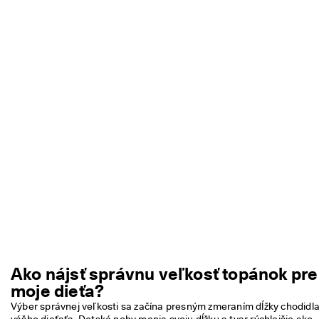
N
a
k
u
p
u
j
t
e 
t
e
r
a
z
★
★
★
★
⯨ 
4
Ako nájsť správnu veľkosť topánok pre
,
moje dieťa?
3 
· 
Výber správnej veľkosti sa začína presným zmeraním dĺžky chodidla
V