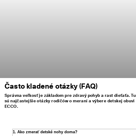
z
í
s
k
a
j 
o
d
m
e
n
y 
& 
z
ľ
Často kladené otázky (FAQ)
a
v
Správna veľkosť je základom pre zdravý pohyb a rast dieťaťa. Tu
y
sú najčastejšie otázky rodičów o meraní a výbere detskej obuvi
ECCO.
1. Ako zmerať detské nohy doma?