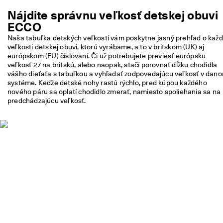
m 
Nájdite správnu veľkosť detskej obuvi
p
r
ECCO
ú
Naša tabuľka detských veľkostí vám poskytne jasný prehľad o každe
d
veľkosti detskej obuvi, ktorú vyrábame, a to v britskom (UK) aj 
e
európskom (EU) číslovaní. Či už potrebujete previesť európsku 
. 
veľkosť 27 na britskú, alebo naopak, stačí porovnať dĺžku chodidla 
V
vášho dieťaťa s tabuľkou a vyhľadať zodpovedajúcu veľkosť v dano
y
systéme. Keďže detské nohy rastú rýchlo, pred kúpou každého 
u
nového páru sa oplatí chodidlo zmerať, namiesto spoliehania sa na 
ž
predchádzajúcu veľkosť.
i
t
e 
z
ľ
a
v
u 
a
ž 
5
0 
%
: 