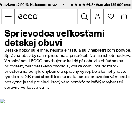
R
•
žite zľavu až 50 %:
Nakupujte teraz
★★★★⯨ 4,3 · Viac ako 135 000 ove
ý
Prejsť na obsah hlavnej stránky
c
h
l
e 
Sprievodca veľkosťami
Nove
d
detskej obuvi
o
r
Ženy
u
Detské nôžky sú jemné, neustále rastú a sú v nepretržitom pohybe. 
č
Správna obuv by sa im preto mala prispôsobiť, a nie ich obmedzovať.
e
V spoločnosti ECCO navrhujeme každý pár obuvi s ohľadom na 
Muži
n
prirodzený tvar detského chodidla, vďaka čomu má dostatok 
i
priestoru na pohyb, ohýbanie a správny vývoj. Detské nohy rastú 
e 
rýchlo a každý model sedí trochu inak. Tento sprievodca vám preto 
Deti
a 
poskytne jasný prehľad, ktorý vám pomôže zakaždým vybrať tú 
j
správnu veľkosť a strih.
e
Outdoor
d
n
Golf
o
d
u
Tašky a doplnky
c
h