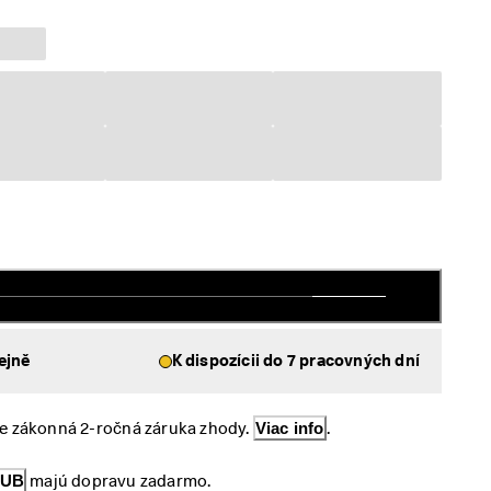
ejně
K dispozícii do 7 pracovných dní
e zákonná 2-ročná záruka zhody. 
Viac info
.
LUB
 majú dopravu zadarmo.