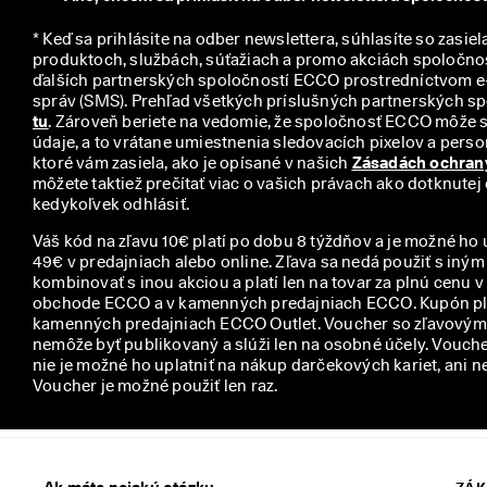
y
* Keď sa prihlásite na odber newslettera, súhlasíte so zasiel
produktoch, službách, súťažiach a promo akciách spoločno
ďalších partnerských spoločností ECCO prostredníctvom e-
tu
. Zároveň beriete na vedomie, že spoločnosť ECCO môže 
údaje, a to vrátane umiestnenia sledovacích pixelov a person
ktoré vám zasiela, ako je opísané v našich 
Zásadách ochran
môžete taktiež prečítať viac o vašich právach ako dotknutej
kedykoľvek odhlásiť.
Váš kód na zľavu 10€ platí po dobu 8 týždňov a je možné ho 
49€ v predajniach alebo online. Zľava sa nedá použiť s iný
kombinovať s inou akciou a platí len na tovar za plnú cenu 
obchode ECCO a v kamenných predajniach ECCO. Kupón plat
kamenných predajniach ECCO Outlet. Voucher so zľavovým 
nemôže byť publikovaný a slúži len na osobné účely. Voucher
nie je možné ho uplatniť na nákup darčekových kariet, ani n
Voucher je možné použiť len raz.