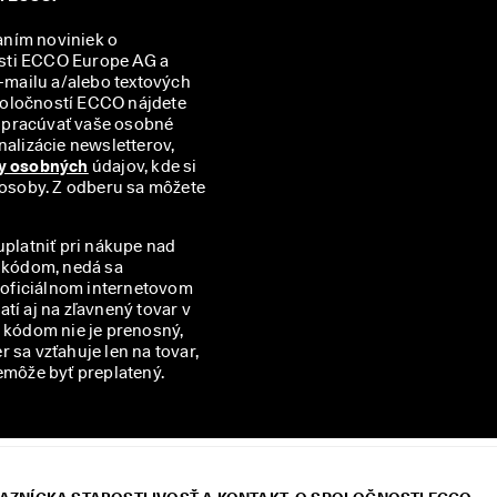
aním noviniek o 
sti ECCO Europe AG a 
mailu a/alebo textových 
správ (SMS). Prehľad všetkých príslušných partnerských spoločností ECCO nájdete 
spracúvať vaše osobné 
alizácie newsletterov, 
y osobných
 údajov, kde si 
 osoby. Z odberu sa môžete 
uplatniť pri nákupe nad
m kódom, nedá sa
v oficiálnom internetovom
í aj na zľavnený tovar v
kódom nie je prenosný,
 sa vzťahuje len na tovar,
emôže byť preplatený.