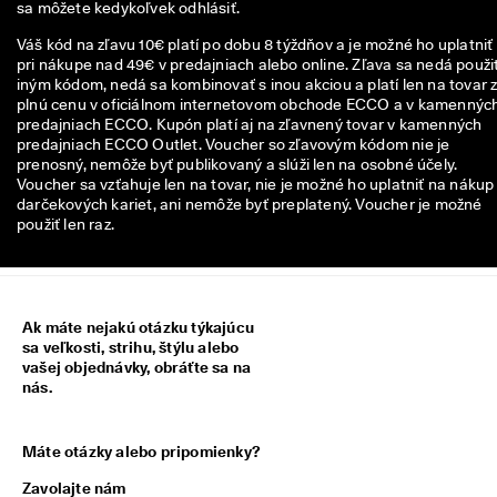
sa môžete kedykoľvek odhlásiť.
n
z
Váš kód na zľavu 10€ platí po dobu 8 týždňov a je možné ho uplatniť
i
pri nákupe nad 49€ v predajniach alebo online. Zľava sa nedá použiť
í
iným kódom, nedá sa kombinovať s inou akciou a platí len na tovar 
plnú cenu v oficiálnom internetovom obchode ECCO a v kamennýc
🤝
predajniach ECCO. Kupón platí aj na zľavnený tovar v kamenných
P
predajniach ECCO Outlet. Voucher so zľavovým kódom nie je
r
prenosný, nemôže byť publikovaný a slúži len na osobné účely.
i
Voucher sa vzťahuje len na tovar, nie je možné ho uplatniť na nákup
d
darčekových kariet, ani nemôže byť preplatený. Voucher je možné
a
použiť len raz.
j 
s
a 
d
o 
Ak máte nejakú otázku týkajúcu
E
sa veľkosti, strihu, štýlu alebo
C
vašej objednávky, obráťte sa na
C
nás.
O 
C
l
u
Máte otázky alebo pripomienky?
b 
Zavolajte nám
a 