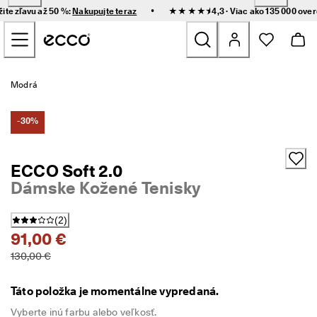
R
•
žite zľavu až 50 %:
Nakupujte teraz
★★★★⯨ 4,3 · Viac ako 135 000 ove
ý
Prejsť na obsah hlavnej stránky
c
h
l
e 
Nove
d
Modrá
o
r
Ženy
u
-30%
č
e
Muži
n
ECCO Soft 2.0
i
Dámske Kožené Tenisky
e 
Deti
a 
j
(
2
)
e
Outdoor
91,00 €
d
n
130,00 €
Golf
o
d
u
Táto položka je momentálne vypredaná.
Tašky a doplnky
c
h
Vyberte inú farbu alebo veľkosť.