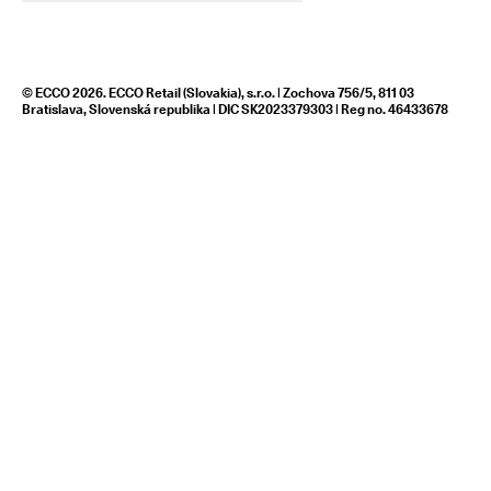
© ECCO 2026. ECCO Retail (Slovakia), s.r.o. | Zochova 756/5, 811 03
Bratislava, Slovenská republika | DIC SK2023379303 | Reg no. 46433678