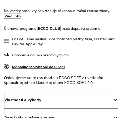
é 
Výpredaj
v
Na všetky produkty sa vzťahuje zákonná 2-ročná záruka zhody. 
r
Viac info
.
á
Preskúmať
t
e
Členovia programu 
ECCO CLUB
 majú dopravu zadarmo.
ECCO.kollektive
n
i
Poskytujeme nasledujúce možnosti platby: Visa, MasterCard, 
e
PayPal, Apple Pay
V
Môj účet
ý
Doručenie do 3–5 pracovných dní
Predajne
p
r
Jednoduché vrátenie do 30 dní
e
d
Staňte sa členom ECCO a získajte prístup k produktovým odmenám,
Oslavujeme 40 rokov modelu ECCO SOFT 2 uvedením
a
limitovaným kolekciám, podujatiam a ďalším výhodám.
špeciálnej edície klasickej obuvi ECCO SOFT 2.0.
j 
Inšpirované originálom z roku 1985. Pohodlie a štýl bez
j
Vytvoriť účet
Prihlásiť sa
námahy, ktorý vás bude sprevádzať po celý deň. Vďaka
e 
jednoduchému šnurovaniu sa po ich obutí budete cítiť,
v 
Vlastnosti a výhody
akoby ste celý deň chodili po vankúšoch
p
l
n
o
Doručenie a vrátenie tovaru