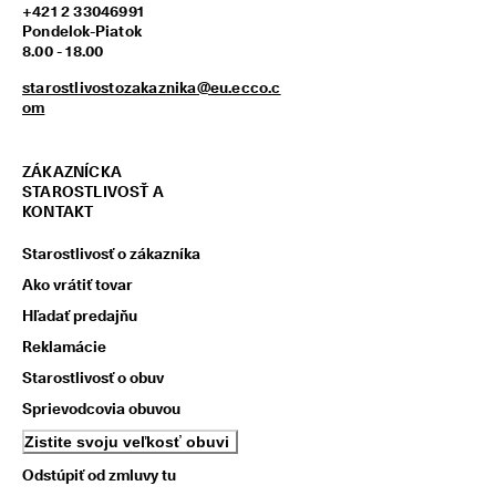
+421 2 33046991
z
Pondelok-Piatok
í
8.00 - 18.00
s
k
starostlivostozakaznika@eu.ecco.c
a
om
j 
o
d
m
ZÁKAZNÍCKA
e
STAROSTLIVOSŤ A
n
KONTAKT
y 
& 
Starostlivosť o zákazníka
z
Ako vrátiť tovar
ľ
a
Hľadať predajňu
v
Reklamácie
y
Starostlivosť o obuv
Sprievodcovia obuvou
Zistite svoju veľkosť obuvi
Odstúpiť od zmluvy tu