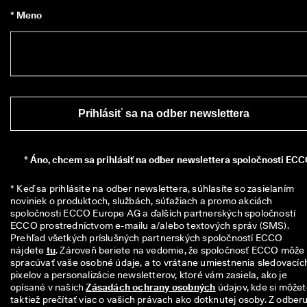
i
* Meno
a
c 
a
k
o 
1
3
5 
Prihlásiť sa na odber newslettera
0
0
0 
o
*
Áno, chcem sa prihlásiť na odber newslettera spoločnosti ECC
v
e
* Keď sa prihlásite na odber newslettera, súhlasíte so zasielaním 
r
noviniek o produktoch, službách, súťažiach a promo akciách 
e
spoločnosti ECCO Europe AG a ďalších partnerských spoločností 
n
ECCO prostredníctvom e-mailu a/alebo textových správ (SMS). 
ý
Prehľad všetkých príslušných partnerských spoločností ECCO 
c
nájdete 
tu
. Zároveň beriete na vedomie, že spoločnosť ECCO môže 
h 
spracúvať vaše osobné údaje, a to vrátane umiestnenia sledovacích
r
pixelov a personalizácie newsletterov, ktoré vám zasiela, ako je 
e
opísané v našich 
Zásadách ochrany osobných
 údajov, kde si môžet
c
taktiež prečítať viac o vašich právach ako dotknutej osoby. Z odberu
e