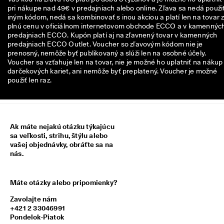
n
pri nákupe nad 49€ v predajniach alebo online. Zľava sa nedá použiť
z
iným kódom, nedá sa kombinovať s inou akciou a platí len na tovar 
i
plnú cenu v oficiálnom internetovom obchode ECCO a v kamennýc
í
predajniach ECCO. Kupón platí aj na zľavnený tovar v kamenných
predajniach ECCO Outlet. Voucher so zľavovým kódom nie je
🤝
prenosný, nemôže byť publikovaný a slúži len na osobné účely.
P
Voucher sa vzťahuje len na tovar, nie je možné ho uplatniť na nákup
r
darčekových kariet, ani nemôže byť preplatený. Voucher je možné
i
použiť len raz.
d
a
j 
s
a 
Ak máte nejakú otázku týkajúcu
d
sa veľkosti, strihu, štýlu alebo
o 
vašej objednávky, obráťte sa na
E
nás.
C
C
O 
Máte otázky alebo pripomienky?
C
l
Zavolajte nám
u
+421 2 33046991
b 
Pondelok-Piatok
a 