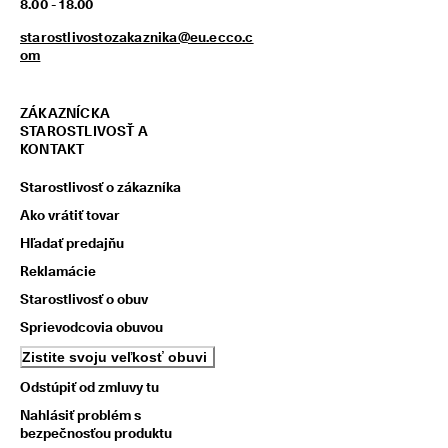
8.00 - 18.00
z
í
starostlivostozakaznika@eu.ecco.c
s
om
k
a
j 
ZÁKAZNÍCKA
o
STAROSTLIVOSŤ A
d
KONTAKT
m
e
Starostlivosť o zákazníka
n
y 
Ako vrátiť tovar
& 
Hľadať predajňu
z
ľ
Reklamácie
a
v
Starostlivosť o obuv
y
Sprievodcovia obuvou
Zistite svoju veľkosť obuvi
Odstúpiť od zmluvy tu
Nahlásiť problém s
bezpečnosťou produktu