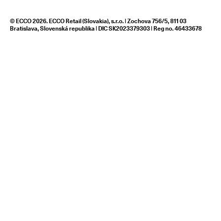
© ECCO 2026. ECCO Retail (Slovakia), s.r.o. | Zochova 756/5, 811 03
Bratislava, Slovenská republika | DIC SK2023379303 | Reg no. 46433678