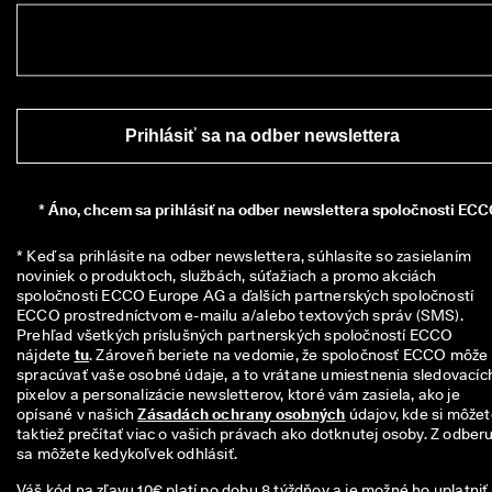
i
a
c 
a
k
o 
1
Prihlásiť sa na odber newslettera
3
5 
0
0
*
Áno, chcem sa prihlásiť na odber newslettera spoločnosti ECC
0 
o
* Keď sa prihlásite na odber newslettera, súhlasíte so zasielaním 
v
noviniek o produktoch, službách, súťažiach a promo akciách 
e
spoločnosti ECCO Europe AG a ďalších partnerských spoločností 
r
ECCO prostredníctvom e-mailu a/alebo textových správ (SMS). 
e
Prehľad všetkých príslušných partnerských spoločností ECCO 
n
nájdete 
tu
. Zároveň beriete na vedomie, že spoločnosť ECCO môže 
ý
spracúvať vaše osobné údaje, a to vrátane umiestnenia sledovacích
c
pixelov a personalizácie newsletterov, ktoré vám zasiela, ako je 
h 
opísané v našich 
Zásadách ochrany osobných
 údajov, kde si môžet
r
taktiež prečítať viac o vašich právach ako dotknutej osoby. Z odberu
e
sa môžete kedykoľvek odhlásiť.
c
e
Váš kód na zľavu 10€ platí po dobu 8 týždňov a je možné ho uplatniť