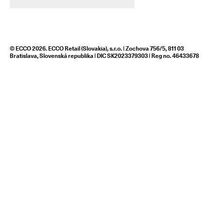
© ECCO 2026. ECCO Retail (Slovakia), s.r.o. | Zochova 756/5, 811 03
Bratislava, Slovenská republika | DIC SK2023379303 | Reg no. 46433678