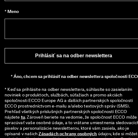
i
a
* Meno
c 
a
k
o 
1
3
5 
0
Prihlásiť sa na odber newslettera
0
0 
o
v
*
Áno, chcem sa prihlásiť na odber newslettera spoločnosti ECC
e
r
* Keď sa prihlásite na odber newslettera, súhlasíte so zasielaním 
e
noviniek o produktoch, službách, súťažiach a promo akciách 
n
spoločnosti ECCO Europe AG a ďalších partnerských spoločností 
ý
ECCO prostredníctvom e-mailu a/alebo textových správ (SMS). 
c
Prehľad všetkých príslušných partnerských spoločností ECCO 
h 
nájdete 
tu
. Zároveň beriete na vedomie, že spoločnosť ECCO môže 
r
spracúvať vaše osobné údaje, a to vrátane umiestnenia sledovacích
e
pixelov a personalizácie newsletterov, ktoré vám zasiela, ako je 
c
opísané v našich 
Zásadách ochrany osobných
 údajov, kde si môžet
e