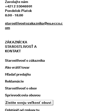
Zavolajte nám
z
+421 2 33046991
í
Pondelok-Piatok
s
8.00 - 18.00
k
a
starostlivostozakaznika@eu.ecco.c
j 
om
o
d
m
ZÁKAZNÍCKA
e
STAROSTLIVOSŤ A
n
KONTAKT
y 
& 
Starostlivosť o zákazníka
z
ľ
Ako vrátiť tovar
a
v
Hľadať predajňu
y
Reklamácie
Starostlivosť o obuv
Sprievodcovia obuvou
Zistite svoju veľkosť obuvi
Odstúpiť od zmluvy tu