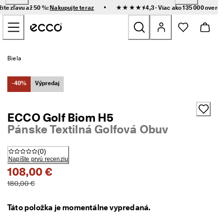
R
•
žite zľavu až 50 %:
Nakupujte teraz
★★★★⯨ 4,3 · Viac ako 135 000 ove
ý
Prejsť na obsah hlavnej stránky
c
h
l
e 
Nove
d
Biela
o
r
Ženy
u
-40%
Výpredaj
č
e
Muži
n
ECCO Golf Biom H5
i
Pánske Textilná Golfová Obuv
e 
Deti
a 
j
(
0
)
e
Outdoor
Napíšte prvú recenziu
d
108,00 €
n
Golf
o
180,00 €
d
u
Tašky a doplnky
c
Táto položka je momentálne vypredaná.
h