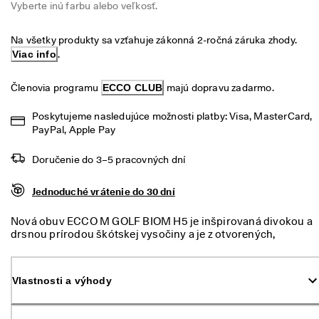
Vyberte inú farbu alebo veľkosť.
é 
Výpredaj
v
r
Na všetky produkty sa vzťahuje zákonná 2-ročná záruka zhody. 
á
Preskúmať
Viac info
.
t
e
ECCO.kollektive
n
Členovia programu 
ECCO CLUB
 majú dopravu zadarmo.
i
e
Poskytujeme nasledujúce možnosti platby: Visa, MasterCard, 
PayPal, Apple Pay
V
Môj účet
ý
Predajne
p
Doručenie do 3–5 pracovných dní
r
e
Jednoduché vrátenie do 30 dní
d
Staňte sa členom ECCO a získajte prístup k produktovým odmenám,
a
limitovaným kolekciám, podujatiam a ďalším výhodám.
Nová obuv ECCO M GOLF BIOM H5 je inšpirovaná divokou a
j 
drsnou prírodou škótskej vysočiny a je z otvorených,
j
Vytvoriť účet
Prihlásiť sa
priedušných športových tkanín, ktoré pomáhajú udržať nohy
e 
v pohodlí a suchu počas letného golfu. Priedušná otvorená
v 
sieťovina zvyšuje pohodlie v tomto letnom modeli športovej
p
Vlastnosti a výhody
obuvi a zároveň mu dodáva moderný a športový vzhľad.
l
Technológia BIOM® NATURAL MOTION® spolu s
n
priliehavým strihom vytvára stabilitu a dynamiku
o