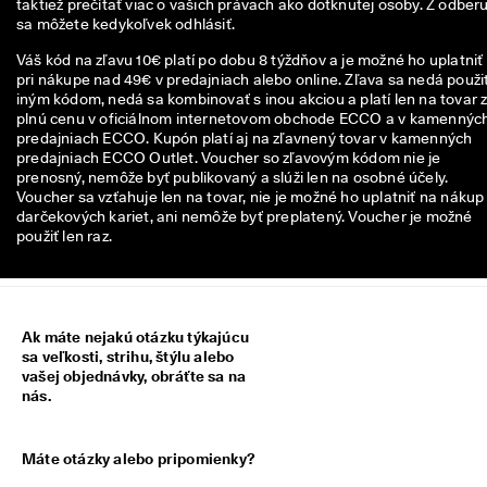
taktiež prečítať viac o vašich právach ako dotknutej osoby. Z odberu
n
sa môžete kedykoľvek odhlásiť.
z
i
Váš kód na zľavu 10€ platí po dobu 8 týždňov a je možné ho uplatniť
í
pri nákupe nad 49€ v predajniach alebo online. Zľava sa nedá použiť
iným kódom, nedá sa kombinovať s inou akciou a platí len na tovar 
🤝
plnú cenu v oficiálnom internetovom obchode ECCO a v kamennýc
P
predajniach ECCO. Kupón platí aj na zľavnený tovar v kamenných
r
predajniach ECCO Outlet. Voucher so zľavovým kódom nie je
i
prenosný, nemôže byť publikovaný a slúži len na osobné účely.
d
Voucher sa vzťahuje len na tovar, nie je možné ho uplatniť na nákup
a
darčekových kariet, ani nemôže byť preplatený. Voucher je možné
j 
použiť len raz.
s
a 
d
o 
E
Ak máte nejakú otázku týkajúcu
C
sa veľkosti, strihu, štýlu alebo
C
vašej objednávky, obráťte sa na
O 
nás.
C
l
u
Máte otázky alebo pripomienky?
b 
a 