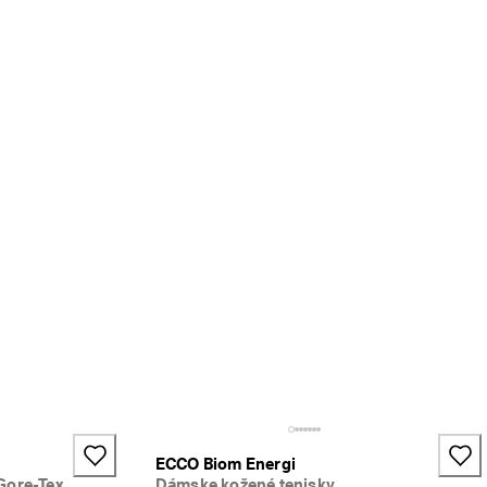
ECCO Biom Energi
Gore-Tex
Dámske kožené tenisky