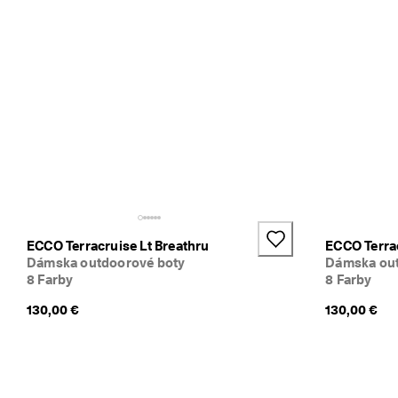
l
n
o
m 
p
r
ú
d
e
. 
V
y
u
ž
i
+2
ECCO Terracruise Lt Breathru
ECCO Terrac
t
Dámska outdoorové boty
Dámska out
e 
8 Farby
8 Farby
z
ľ
130,00 €
130,00 €
a
v
u 
a
ž 