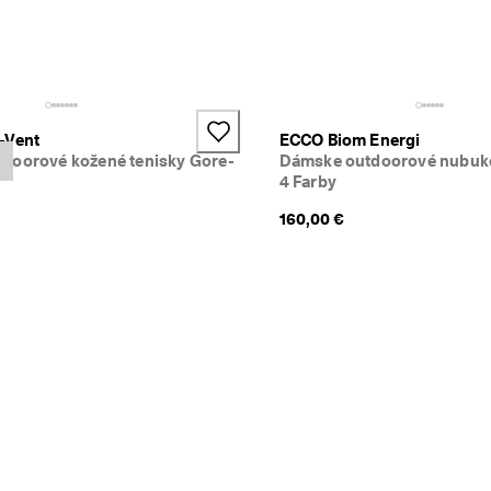
-Vent
ECCO Biom Energi
doorové kožené tenisky Gore-
Dámske outdoorové nubuko
4 Farby
160,00 €