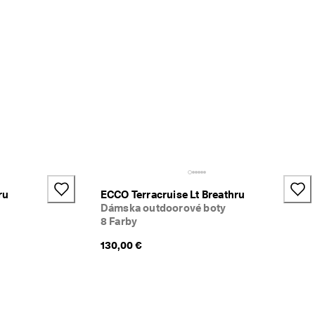
+2
ru
ECCO Terracruise Lt Breathru
Dámska outdoorové boty
8 Farby
130,00 €