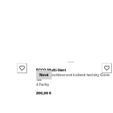
ECCO Multi-Vent
Dámske outdoorové kožené tenisky Gore-
Nové
Tex
4 Farby
200,00 €