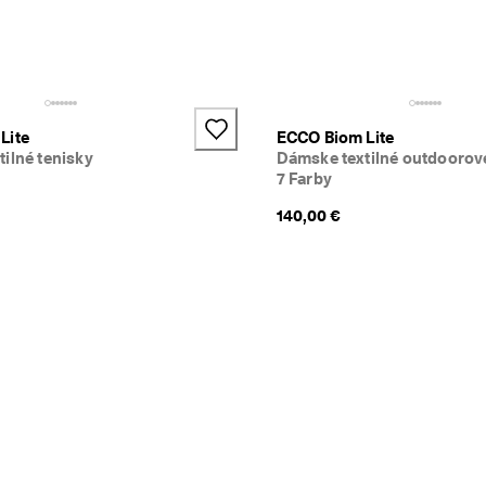
+1
Lite
ECCO Biom Lite
ilné tenisky
Dámske textilné outdoorov
7 Farby
140,00 €