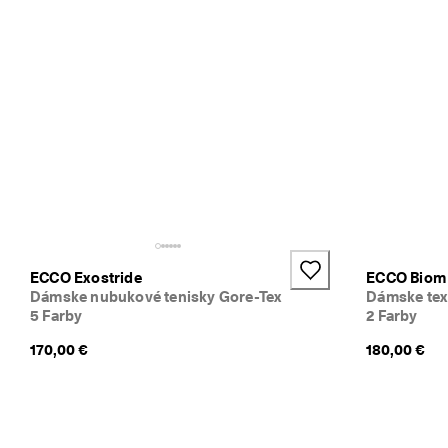
C
O 
C
l
u
b 
a 
z
í
s
k
a
j 
o
d
ECCO Exostride
ECCO Biom
m
Dámske nubukové tenisky Gore-Tex
Dámske tex
e
5 Farby
2 Farby
n
y 
170,00 €
180,00 €
& 
z
ľ
a
v