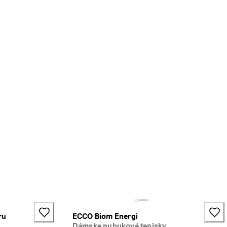
+2
ru
ECCO Biom Energi
Dámske nubukové tenisky