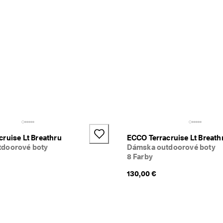
+2
ruise Lt Breathru
ECCO Terracruise Lt Breath
doorové boty
Dámska outdoorové boty
8 Farby
130,00 €