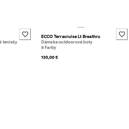
+1
ECCO Terracruise Lt Breathru
é tenisky
Dámska outdoorové boty
8 Farby
130,00 €