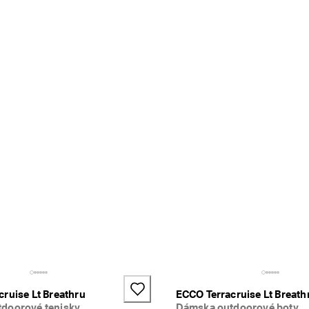
+2
ruise Lt Breathru
ECCO Terracruise Lt Breath
doorové tenisky
Dámska outdoorové boty