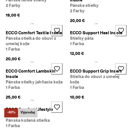
m 
2 Farby
Pánske stielky
p
2 Farby
r
18,00 €
ú
20,00 €
d
e
ECCO Comfort Textile Insole
ECCO Support Heel Insole
. 
Pánska stielka do obuvi z
Stielky päta
V
umelej kože
1 Farba
y
1 Farba
u
12,00 €
ž
20,00 €
i
t
e 
ECCO Comfort Lambskin
ECCO Support Grip Insert
z
Insole
Stielka do obuvi z umelej
ľ
Pánske stielky jahňacia koža
kože
a
1 Farba
1 Farba
v
u 
25,00 €
10,00 €
a
ž 
ECCO Comfort Lifestyle
5
-40%
Výpredaj
Insole
0 
Pánska kožená stielka
%
1 Farba
: 