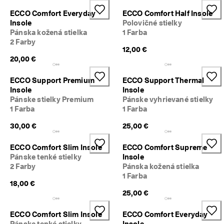
é 
Výpredaj
ECCO Comfort Everyday
ECCO Comfort Half Insole
v
Insole
Polovičné stielky
r
Pánska kožená stielka
1 Farba
á
Preskúmať
t
2 Farby
12,00 €
e
20,00 €
ECCO.kollektive
n
i
e
ECCO Support Premium
ECCO Support Thermal
Insole
Insole
V
Môj účet
Pánske stielky Premium
Pánske vyhrievané stielky
ý
Predajne
1 Farba
1 Farba
p
r
30,00 €
25,00 €
e
d
Staňte sa členom ECCO a získajte prístup k produktovým odmenám,
ECCO Comfort Slim Insole
ECCO Comfort Supreme
a
limitovaným kolekciám, podujatiam a ďalším výhodám.
Pánske tenké stielky
Insole
j 
j
Vytvoriť účet
Prihlásiť sa
2 Farby
Pánska kožená stielka
e 
1 Farba
18,00 €
v 
25,00 €
p
l
n
ECCO Comfort Slim Insole
ECCO Comfort Everyday
o
Pánske tenké stielky
Insole