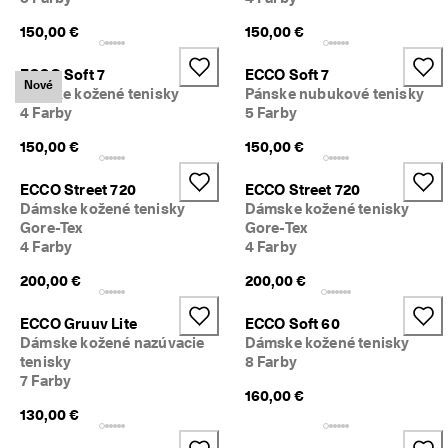
n
z
150,00 €
150,00 €
i
í
ECCO Soft 7
ECCO Soft 7
Nové
Pánske kožené tenisky
Pánske nubukové tenisky
🤝
4 Farby
5 Farby
P
r
150,00 €
150,00 €
i
d
ECCO Street 720
ECCO Street 720
a
j 
Dámske kožené tenisky
Dámske kožené tenisky
s
Gore-Tex
Gore-Tex
a 
4 Farby
4 Farby
d
o 
200,00 €
200,00 €
E
C
ECCO Gruuv Lite
ECCO Soft 60
C
Dámske kožené nazúvacie
Dámske kožené tenisky
O 
tenisky
8 Farby
C
7 Farby
l
160,00 €
u
130,00 €
b 
a 