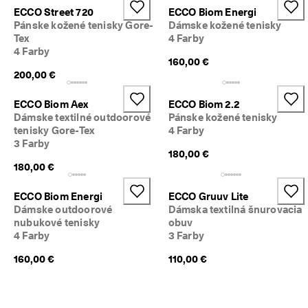
ECCO Street 720
ECCO Biom Energi
Pánske kožené tenisky Gore-
Dámske kožené tenisky
Tex
4 Farby
4 Farby
160,00 €
200,00 €
ECCO Biom Aex
ECCO Biom 2.2
Dámske textilné outdoorové
Pánske kožené tenisky
tenisky Gore-Tex
4 Farby
3 Farby
180,00 €
180,00 €
ECCO Biom Energi
ECCO Gruuv Lite
Dámske outdoorové
Dámska textilná šnurovacia
nubukové tenisky
obuv
4 Farby
3 Farby
160,00 €
110,00 €