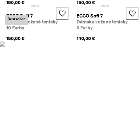
150,00 €
150,00 €
N
a
k
ECCO Soft 7
ECCO Soft 7
Bestseller
u
Dámske kožené tenisky
Dámske kožené tenisky
p
10 Farby
6 Farby
u
j
150,00 €
140,00 €
t
e 
t
e
r
a
z
★
★
★
★
⯨ 
4
,
3 
· 
V