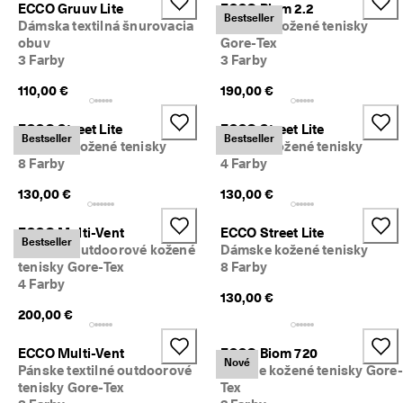
ECCO Gruuv Lite
ECCO Biom 2.2
z
Bestseller
Dámska textilná šnurovacia
Dámske kožené tenisky
í
obuv
Gore-Tex
s
k
3 Farby
3 Farby
a
110,00 €
190,00 €
j 
o
d
ECCO Street Lite
ECCO Street Lite
Bestseller
Bestseller
m
Dámske kožené tenisky
Pánske kožené tenisky
e
8 Farby
4 Farby
n
y 
130,00 €
130,00 €
& 
z
ECCO Multi-Vent
ECCO Street Lite
ľ
Bestseller
Dámske outdoorové kožené
Dámske kožené tenisky
a
tenisky Gore-Tex
8 Farby
v
4 Farby
y
130,00 €
200,00 €
ECCO Multi-Vent
ECCO Biom 720
Nové
Pánske textilné outdoorové
Pánske kožené tenisky Gore-
tenisky Gore-Tex
Tex