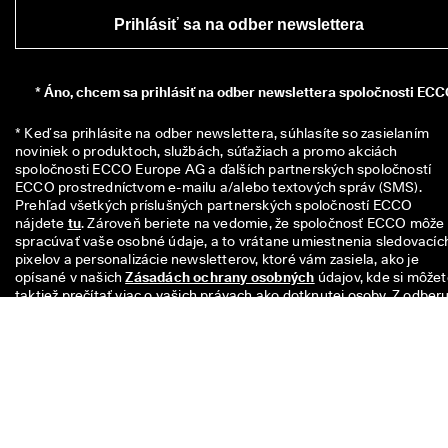
Prihlásiť sa na odber newslettera
*
Áno, chcem sa prihlásiť na odber newslettera spoločnosti ECC
* Keď sa prihlásite na odber newslettera, súhlasíte so zasielaním 
noviniek o produktoch, službách, súťažiach a promo akciách 
spoločnosti ECCO Europe AG a ďalších partnerských spoločností 
ECCO prostredníctvom e-mailu a/alebo textových správ (SMS). 
Prehľad všetkých príslušných partnerských spoločností ECCO 
nájdete 
tu
. Zároveň beriete na vedomie, že spoločnosť ECCO môže 
spracúvať vaše osobné údaje, a to vrátane umiestnenia sledovacích
pixelov a personalizácie newsletterov, ktoré vám zasiela, ako je 
opísané v našich 
Zásadách ochrany osobných
 údajov, kde si môžet
taktiež prečítať viac o vašich právach ako dotknutej osoby. Z odberu
sa môžete kedykoľvek odhlásiť.
Váš kód na zľavu 10€ platí po dobu 8 týždňov a je možné ho uplatniť
pri nákupe nad 49€ v predajniach alebo online. Zľava sa nedá použiť
iným kódom, nedá sa kombinovať s inou akciou a platí len na tovar 
plnú cenu v oficiálnom internetovom obchode ECCO a v kamennýc
predajniach ECCO. Kupón platí aj na zľavnený tovar v kamenných
predajniach ECCO Outlet. Voucher so zľavovým kódom nie je