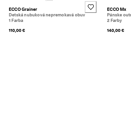
4
ECCO Grainer
ECCO Mx
,
Detská nubuková nepremokavá obuv
Pánske out
3 
1 Farba
2 Farby
· 
V
110,00 €
140,00 €
i
a
c 
a
k
o 
1
3
5 
0
0
0 
o
v
e
r
e
n