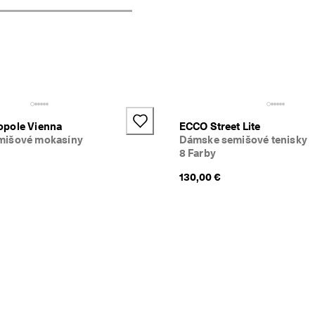
+2
pole Vienna
ECCO Street Lite
mišové mokasíny
Dámske semišové tenisky
8 Farby
130,00 €