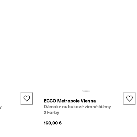
+2
ECCO Metropole Vienna
y
Dámske nubukové zimné čižmy
2 Farby
160,00 €