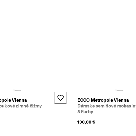
pole Vienna
ECCO Metropole Vienna
ukové zimné čižmy
Dámske semišové mokasín
8 Farby
130,00 €