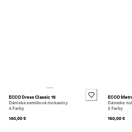
l
n
o
m 
p
r
ú
d
e
. 
V
y
u
ž
i
t
e 
z
ECCO Dress Classic 15
ECCO Metro
ľ
Dámske semišové mokasíny
Dámske nub
a
4 Farby
2 Farby
v
u 
140,00 €
160,00 €
a
ž 