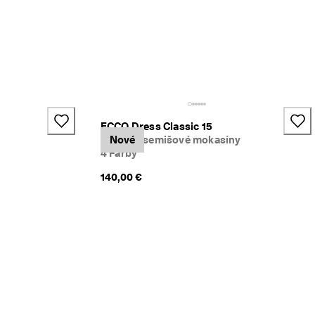
+2
ECCO Dress Classic 15
Dámske semišové mokasíny
Nové
4 Farby
140,00 €