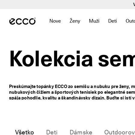
R
ý
Prejsť na obsah hlavnej stránky
c
h
Nove
Ženy
Muži
Deti
Out
l
Otvorte podradenú ponuku, kde nájdete
Otvorte podradenú ponuku, kd
Otvorte podradenú p
Otvorte po
Ot
e 
d
o
r
Kolekcia sem
u
č
e
n
i
e 
Preskúmajte topánky ECCO zo semišu a nubuku pre ženy, muž
a 
nubukových čižiem a športových tenisiek po elegantné sem
j
spája pohodlie, kvalitu a škandinávsky dizajn. Buďte si istí
e
čižmách a odolnej nepremokavej obuvi na každú sezónu.
d
n
o
d
u
Všetko
Deti
Dámske
Outdoorov
c