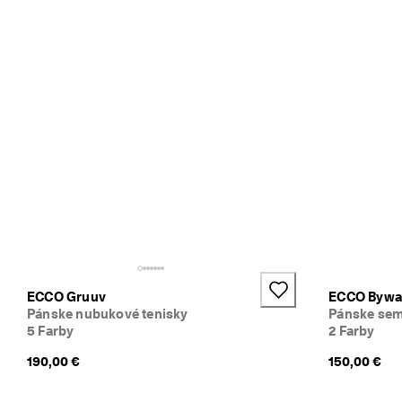
C
O 
C
l
u
b 
a 
z
í
s
k
a
j 
o
d
m
e
n
ECCO Gruuv
ECCO Bywa
y 
Pánske nubukové tenisky
Pánske sem
& 
5 Farby
2 Farby
z
190,00 €
150,00 €
ľ
a
v