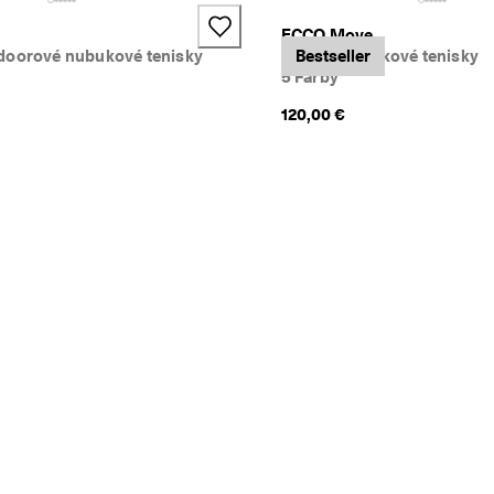
ECCO Move
doorové nubukové tenisky
Pánske nubukové tenisky
Bestseller
5 Farby
120,00 €