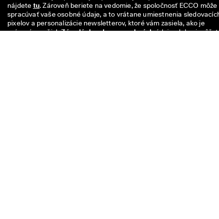
nájdete 
tu
. Zároveň beriete na vedomie, že spoločnosť ECCO môže 
spracúvať vaše osobné údaje, a to vrátane umiestnenia sledovacích
pixelov a personalizácie newsletterov, ktoré vám zasiela, ako je 
opísané v našich 
Zásadách ochrany osobných
 údajov, kde si môžet
taktiež prečítať viac o vašich právach ako dotknutej osoby. Z odberu
sa môžete kedykoľvek odhlásiť.
Váš kód na zľavu 10€ platí po dobu 8 týždňov a je možné ho uplatniť
pri nákupe nad 49€ v predajniach alebo online. Zľava sa nedá použiť
iným kódom, nedá sa kombinovať s inou akciou a platí len na tovar 
plnú cenu v oficiálnom internetovom obchode ECCO a v kamennýc
predajniach ECCO. Kupón platí aj na zľavnený tovar v kamenných
predajniach ECCO Outlet. Voucher so zľavovým kódom nie je
prenosný, nemôže byť publikovaný a slúži len na osobné účely.
Voucher sa vzťahuje len na tovar, nie je možné ho uplatniť na nákup
darčekových kariet, ani nemôže byť preplatený. Voucher je možné
použiť len raz.
Ak máte nejakú otázku týkajúcu
sa veľkosti, strihu, štýlu alebo
vašej objednávky, obráťte sa na
nás.