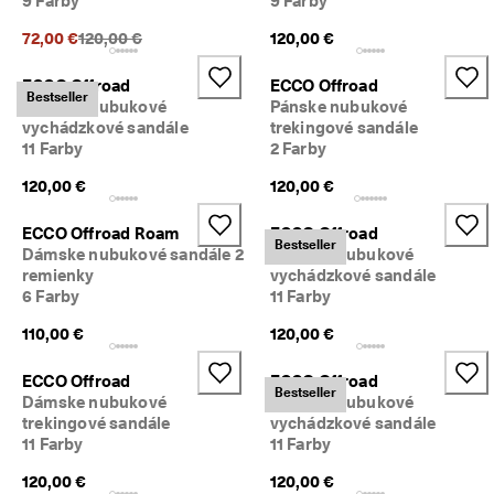
9 Farby
9 Farby
Predchádzajúca cena {{price}}:
72,00 €
120,00 €
120,00 €
ECCO Offroad
ECCO Offroad
Bestseller
Dámske nubukové
Pánske nubukové
vychádzkové sandále
trekingové sandále
11 Farby
2 Farby
120,00 €
120,00 €
ECCO Offroad Roam
ECCO Offroad
Bestseller
Dámske nubukové sandále 2
Dámske nubukové
remienky
vychádzkové sandále
6 Farby
11 Farby
110,00 €
120,00 €
ECCO Offroad
ECCO Offroad
Bestseller
Dámske nubukové
Dámske nubukové
trekingové sandále
vychádzkové sandále
11 Farby
11 Farby
120,00 €
120,00 €