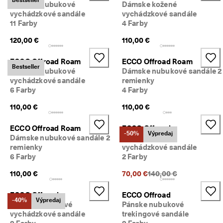
Dámske nubukové
Dámske kožené
z
vychádzkové sandále
vychádzkové sandále
í
11 Farby
4 Farby
s
k
120,00 €
110,00 €
a
j 
o
ECCO Offroad Roam
ECCO Offroad Roam
Bestseller
d
Dámske nubukové
Dámske nubukové sandále 2
m
vychádzkové sandále
remienky
e
6 Farby
4 Farby
n
y 
110,00 €
110,00 €
& 
z
ECCO Offroad Roam
ECCO Offroad
ľ
-50%
Výpredaj
Dámske nubukové sandále 2
Dámske kožené
a
remienky
vychádzkové sandále
v
6 Farby
2 Farby
y
Predchádzajúca cena {
110,00 €
70,00 €
140,00 €
ECCO Offroad
ECCO Offroad
-40%
Výpredaj
Pánske nubukové
Pánske nubukové
vychádzkové sandále
trekingové sandále