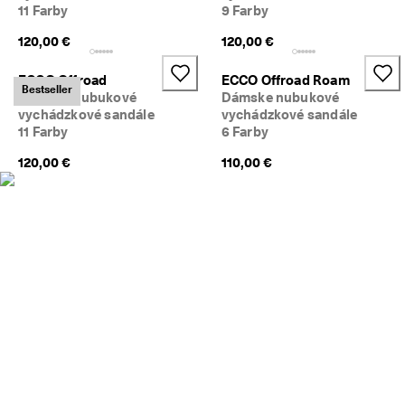
11 Farby
9 Farby
N
a
120,00 €
120,00 €
k
u
p
ECCO Offroad
ECCO Offroad Roam
Bestseller
u
Dámske nubukové
Dámske nubukové
j
vychádzkové sandále
vychádzkové sandále
t
11 Farby
6 Farby
e 
t
120,00 €
110,00 €
e
r
a
z
★
★
★
★
⯨ 
4
,
3 
· 
V