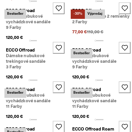
n
z
ECCO Offroad
ECCO Offroad
Bestseller
-30%
Výpredaj
i
Pánske nubukové
Dámske sandále 2 remienky
í
vychádzkové sandále
2 Farby
9 Farby
🤝
Predchádzajúca cena {{
77,00 €
110,00 €
P
120,00 €
r
i
ECCO Offroad
ECCO Offroad
d
Bestseller
Dámske nubukové
Pánske nubukové
a
trekingové sandále
vychádzkové sandále
j 
s
3 Farby
9 Farby
a 
120,00 €
120,00 €
d
o 
E
ECCO Offroad
ECCO Offroad
Bestseller
Bestseller
C
Dámske nubukové
Dámske nubukové
C
vychádzkové sandále
vychádzkové sandále
O 
11 Farby
11 Farby
C
l
120,00 €
120,00 €
u
b 
ECCO Offroad
ECCO Offroad Roam
a 
Bestseller