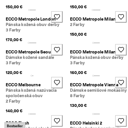
z
150,00 €
150,00 €
í
s
k
ECCO Metropole London
ECCO Metropole Milan
a
Pánska kožená obuv derby
2 Farby
j 
3 Farby
150,00 €
o
d
170,00 €
m
e
ECCO Metropole Seoul
ECCO Metropole Milan
n
Dámske kožené sandále
Pánska kožená obuv derby
y 
3 Farby
3 Farby
& 
z
120,00 €
160,00 €
ľ
a
ECCO Melbourne
ECCO Metropole Vienna
v
Pánska kožená nazúvacia
Dámske semišové mokasíny
y
spoločenská obuv
8 Farby
2 Farby
130,00 €
140,00 €
ECCO Flash
ECCO Helsinki 2
Bestseller