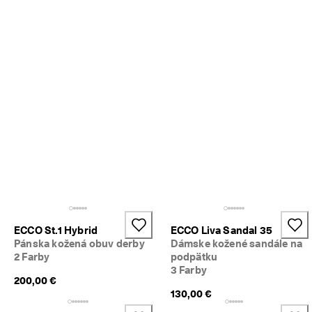
i
a
c 
a
k
o 
1
3
5 
0
0
0 
o
v
e
r
e
n
ECCO St.1 Hybrid
ECCO Liva Sandal 35
ý
Pánska kožená obuv derby
Dámske kožené sandále na
c
2 Farby
podpätku
h 
3 Farby
r
200,00 €
e
130,00 €
c
e