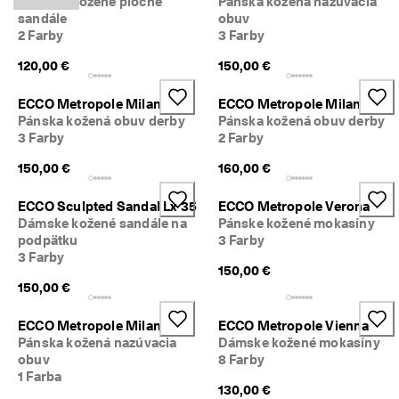
Dámske kožené ploché
Pánska kožená nazúvacia
sandále
obuv
2 Farby
3 Farby
120,00 €
150,00 €
ECCO Metropole Milan
ECCO Metropole Milan
Pánska kožená obuv derby
Pánska kožená obuv derby
3 Farby
2 Farby
150,00 €
160,00 €
ECCO Sculpted Sandal Lx 35
ECCO Metropole Verona
Dámske kožené sandále na
Pánske kožené mokasíny
podpätku
3 Farby
3 Farby
150,00 €
150,00 €
ECCO Metropole Milan
ECCO Metropole Vienna
Pánska kožená nazúvacia
Dámske kožené mokasíny
obuv
8 Farby
1 Farba
130,00 €