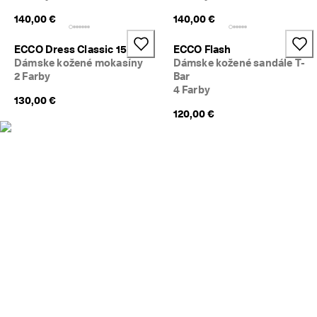
N
140,00 €
140,00 €
a
k
u
ECCO Dress Classic 15
ECCO Flash
p
Dámske kožené mokasíny
Dámske kožené sandále T-
u
2 Farby
Bar
j
4 Farby
t
130,00 €
e 
120,00 €
t
e
r
a
z
★
★
★
★
⯨ 
4
,
3 
· 
V