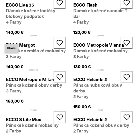
n
ECCO Liva 35
ECCO Flash
z
Dámske kožené lodičky
Dámske kožené sandále T-
i
blokový podpätok
Bar
í
4 Farby
4 Farby
🤝
140,00 €
120,00 €
P
r
ECCO Margot
ECCO Metropole Vienna
i
Nové
Dámske semišové mokasíny
Dámske kožené mokasíny
d
3 Farby
8 Farby
a
j 
140,00 €
130,00 €
s
a 
d
ECCO Metropole Milan
ECCO Helsinki 2
o 
Pánska kožená obuv derby
Pánska nubuková obuv
E
3 Farby
derby
C
2 Farby
C
160,00 €
O 
150,00 €
C
l
ECCO S Lite Moc
ECCO Helsinki 2
u
Pánske kožené mokasíny
Pánska kožená obuv derby
b 
2 Farby
2 Farby
a 