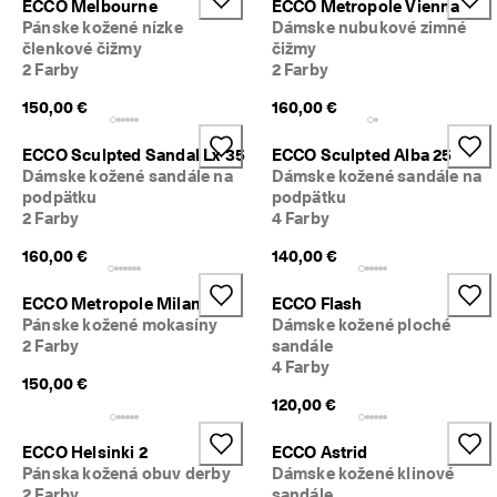
ECCO Melbourne
ECCO Metropole Vienna
Pánske kožené nízke
Dámske nubukové zimné
členkové čižmy
čižmy
2 Farby
2 Farby
150,00 €
160,00 €
ECCO Sculpted Sandal Lx 35
ECCO Sculpted Alba 25
Dámske kožené sandále na
Dámske kožené sandále na
podpätku
podpätku
2 Farby
4 Farby
160,00 €
140,00 €
ECCO Metropole Milan
ECCO Flash
Pánske kožené mokasíny
Dámske kožené ploché
2 Farby
sandále
4 Farby
150,00 €
120,00 €
ECCO Helsinki 2
ECCO Astrid
Pánska kožená obuv derby
Dámske kožené klinové
2 Farby
sandále