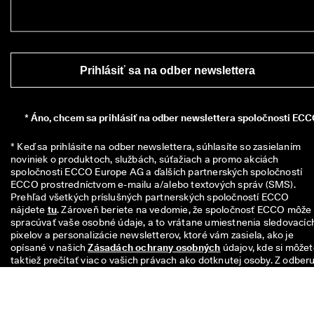
Prihlásiť sa na odber newslettera
*
Áno, chcem sa prihlásiť na odber newslettera spoločnosti ECC
* Keď sa prihlásite na odber newslettera, súhlasíte so zasielaním 
noviniek o produktoch, službách, súťažiach a promo akciách 
spoločnosti ECCO Europe AG a ďalších partnerských spoločností 
ECCO prostredníctvom e-mailu a/alebo textových správ (SMS). 
Prehľad všetkých príslušných partnerských spoločností ECCO 
nájdete 
tu
. Zároveň beriete na vedomie, že spoločnosť ECCO môže 
spracúvať vaše osobné údaje, a to vrátane umiestnenia sledovacích
pixelov a personalizácie newsletterov, ktoré vám zasiela, ako je 
opísané v našich 
Zásadách ochrany osobných
 údajov, kde si môžet
taktiež prečítať viac o vašich právach ako dotknutej osoby. Z odberu
sa môžete kedykoľvek odhlásiť.
Váš kód na zľavu 10€ platí po dobu 8 týždňov a je možné ho uplatniť
pri nákupe nad 49€ v predajniach alebo online. Zľava sa nedá použiť