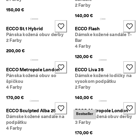
2 Farby
150,00 €
140,00 €
ECCO St.1 Hybrid
ECCO Flash
Pánska kožená obuv derby
Dámske kožené sandále T-
2 Farby
Bar
4 Farby
200,00 €
120,00 €
ECCO Metropole London
ECCO Liva 35
Pánska kožená obuv so
Dámske kožené lodičky na
špičkou
vysokom podpätku
4 Farby
2 Farby
170,00 €
140,00 €
ECCO Sculpted Alba 25
ECCO Metropole London
Bestseller
Dámske kožené sandále na
Pánska kožená obuv derby
podpätku
3 Farby
4 Farby
170,00 €