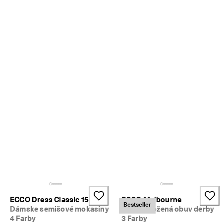
m 
p
r
ú
d
e
. 
V
y
u
ž
i
t
e 
z
ľ
a
v
u 
a
ž 
5
ECCO Dress Classic 15
ECCO Melbourne
0 
Bestseller
Dámske semišové mokasíny
Pánska kožená obuv derby
%
4 Farby
3 Farby
: 