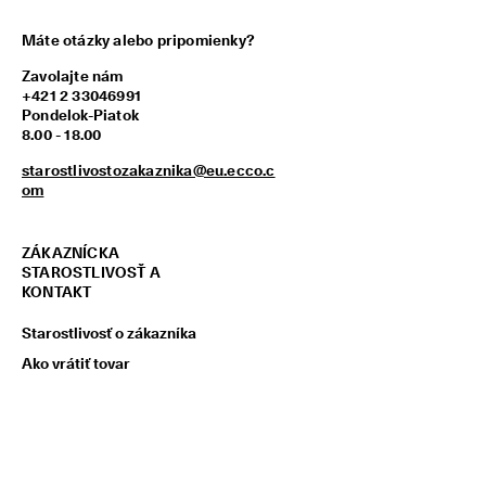
Máte otázky alebo pripomienky?
Zavolajte nám
+421 2 33046991
Pondelok-Piatok
8.00 - 18.00
starostlivostozakaznika@eu.ecco.c
om
ZÁKAZNÍCKA
STAROSTLIVOSŤ A
KONTAKT
Starostlivosť o zákazníka
Ako vrátiť tovar
Hľadať predajňu
Reklamácie
Starostlivosť o obuv
Sprievodcovia obuvou