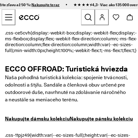
R
•
žite zľavu až 50 %:
Nakupujte teraz
★★★★⯨ 4,3 · Viac ako 135 000 ove
ý
Prejsť na obsah hlavnej stránky
c
h
l
e 
Nove
d
o
r
Ženy
u
č
e
Muži
ECCO OFFROAD: Turistická hviezda
n
i
Naša pohodlná turistická kolekcia: spojenie trvácnosti,
e 
Deti
odolnosti a štýlu. Sandále a členková obuv určené pre
a 
j
outdoorové duše, navrhnuté na zdolávanie náročného
e
Outdoor
a neustále sa meniaceho terénu.
d
n
Golf
o
Nakupujte dámsku kolekciu
Nakupujte pánsku kolekciu
d
u
Tašky a doplnky
c
h