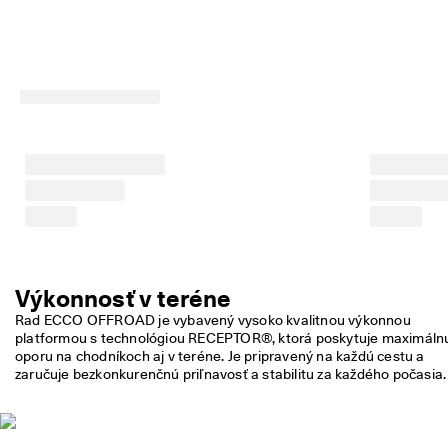
m 
p
r
ú
d
e
. 
V
y
u
ž
i
t
e 
z
ľ
Výkonnosť v teréne
a
v
Rad ECCO OFFROAD je vybavený vysoko kvalitnou výkonnou 
u 
platformou s technológiou RECEPTOR®, ktorá poskytuje maximálnu
a
oporu na chodníkoch aj v teréne. Je pripravený na každú cestu a 
ž 
zaručuje bezkonkurenčnú priľnavosť a stabilitu za každého počasia.
5
0 
%
: 