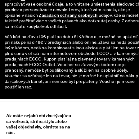
spracúvať vaše osobné údaje, a to vrátane umiestnenia sledovacích
pixelov a personalizácie newsletterov, ktoré vám zasiela, ako je 
opísané v našich 
Zásadách ochrany osobných
 údajov, kde si môžet
taktiež prečítať viac o vašich právach ako dotknutej osoby. Z odberu
sa môžete kedykoľvek odhlásiť.
Váš kód na zľavu 10€ platí po dobu 8 týždňov a je možné ho uplatniť
pri nákupe nad 49€ v predajniach alebo online. Zľava sa nedá použiť
iným kódom, nedá sa kombinovať s inou akciou a platí len na tovar 
plnú cenu v oficiálnom internetovom obchode ECCO a v kamennýc
predajniach ECCO. Kupón platí aj na zľavnený tovar v kamenných
predajniach ECCO Outlet. Voucher so zľavovým kódom nie je
prenosný, nemôže byť publikovaný a slúži len na osobné účely.
Voucher sa vzťahuje len na tovar, nie je možné ho uplatniť na nákup
darčekových kariet, ani nemôže byť preplatený. Voucher je možné
použiť len raz.
Ak máte nejakú otázku týkajúcu
sa veľkosti, strihu, štýlu alebo
vašej objednávky, obráťte sa na
nás.