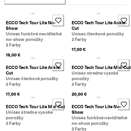
é 
Výpredaj
v
r
á
Preskúmať
ECCO Tech Tour Lite No-
ECCO Tech Tour Lite Ankle-
t
Show
Cut
e
Unisex funkčné neviditeľné
Unisex členkové ponožky
ECCO.kollektive
n
no-show ponožky
2 Farby
i
2 Farby
e
17,00 €
18,00 €
V
Môj účet
ý
Predajne
p
ECCO Tech Tour Lite Ankle-
ECCO Tech Tour Lite Mid-Cut
r
Cut
Unisex stredne vysoké
e
Unisex členkové ponožky
ponožky
d
Staňte sa členom ECCO a získajte prístup k produktovým odmenám,
2 Farby
2 Farby
a
limitovaným kolekciám, podujatiam a ďalším výhodám.
j 
17,00 €
20,00 €
j
Vytvoriť účet
Prihlásiť sa
e 
ECCO Tech Tour Lite Mid-Cut
ECCO Tech Tour Lite No-
v 
Unisex stredne vysoké
Show
p
ponožky
Unisex funkčné neviditeľné
l
2 Farby
no-show ponožky
n
o
2 Farby