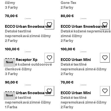
čižmy
Gore-Tex
N
3 Farby
2 Farby
a
k
70,00 €
80,00 €
u
p
u
ECCO Urban Snowboarder
ECCO Urban Snowboarder
j
Detské textilné
Detské kožené nepremokavá
t
nepremokavá zimné čižmy
zimné čižmy
e 
2 Farby
2 Farby
t
e
100,00 €
100,00 €
r
a
ECCO Receptor Xp
ECCO Urban Mini
z
Nové
Detské kožené outdoorové
Detské textilné
členkové čižmy
nepremokavá zimné čižmy
★
★
3 Farby
2 Farby
★
90,00 €
70,00 €
★
⯨ 
4
ECCO Urban Snowboarder
ECCO Urban Mini
Nové
,
Detské textilné
Detské textilné
3 
nepremokavá zimné čižmy
nepremokavá zimné čižmy
· 
1 Farba
2 Farby
V