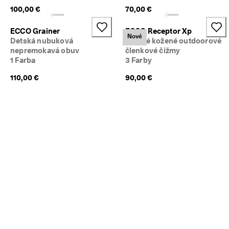
i
100,00 €
70,00 €
a
c 
ECCO Grainer
ECCO Receptor Xp
a
Nové
Detská nubuková
Detské kožené outdoorové
k
nepremokavá obuv
členkové čižmy
o 
1 Farba
3 Farby
1
3
110,00 €
90,00 €
5 
0
0
0 
o
v
e
r
e
n
ý
c
h 
r
e
c
e