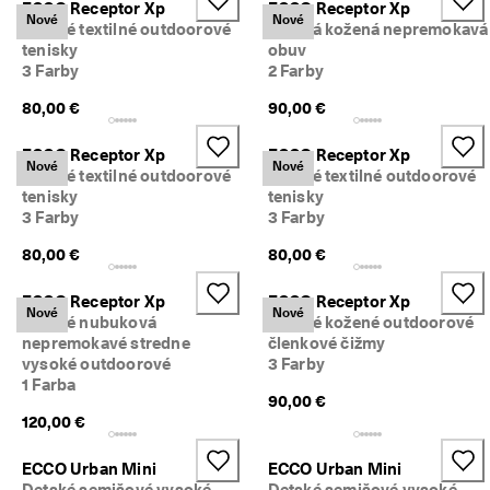
ECCO Receptor Xp
ECCO Receptor Xp
é 
Výpredaj
Nové
Nové
Detské textilné outdoorové
Detská kožená nepremokavá
v
tenisky
obuv
r
3 Farby
2 Farby
á
Preskúmať
t
80,00 €
90,00 €
e
ECCO.kollektive
n
i
ECCO Receptor Xp
ECCO Receptor Xp
Nové
Nové
e
Detské textilné outdoorové
Detské textilné outdoorové
tenisky
tenisky
V
Môj účet
3 Farby
3 Farby
ý
Predajne
p
80,00 €
80,00 €
r
e
ECCO Receptor Xp
ECCO Receptor Xp
d
Staňte sa členom ECCO a získajte prístup k produktovým odmenám,
Nové
Nové
Detské nubuková
Detské kožené outdoorové
a
limitovaným kolekciám, podujatiam a ďalším výhodám.
nepremokavé stredne
členkové čižmy
j 
j
Vytvoriť účet
Prihlásiť sa
vysoké outdoorové
3 Farby
e 
1 Farba
90,00 €
v 
120,00 €
p
l
n
ECCO Urban Mini
ECCO Urban Mini
o
Detské semišové vysoké
Detské semišové vysoké