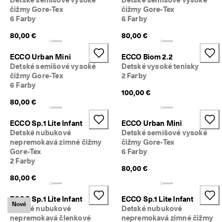
m 
čižmy Gore-Tex
čižmy Gore-Tex
p
6 Farby
6 Farby
r
ú
80,00 €
80,00 €
d
e
ECCO Urban Mini
ECCO Biom 2.2
. 
Detské semišové vysoké
Detské vysoké tenisky
V
čižmy Gore-Tex
2 Farby
y
6 Farby
u
100,00 €
ž
80,00 €
i
t
e 
ECCO Sp.1 Lite Infant
ECCO Urban Mini
z
Detské nubukové
Detské semišové vysoké
ľ
nepremokavá zimné čižmy
čižmy Gore-Tex
a
Gore-Tex
6 Farby
v
2 Farby
u 
80,00 €
a
80,00 €
ž 
5
ECCO Sp.1 Lite Infant
ECCO Sp.1 Lite Infant
0 
Nové
Detské nubukové
Detské nubukové
%
nepremokavá členkové
nepremokavá zimné čižmy
: 