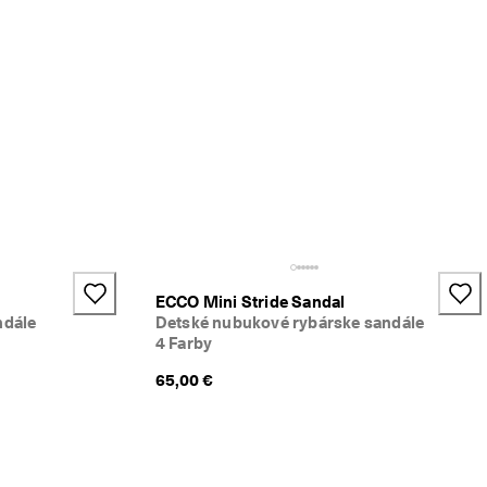
ECCO Mini Stride Sandal
ndále
Detské nubukové rybárske sandále
4 Farby
65,00 €