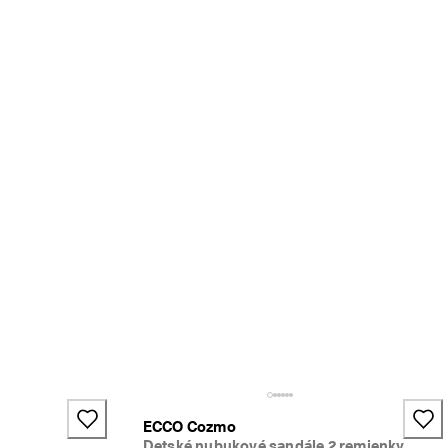
ECCO Cozmo
Detské nubukové sandále 2 remienky