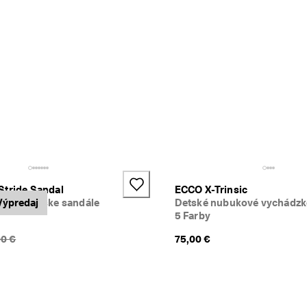
Stride Sandal
ECCO X-Trinsic
ené rybárske sandále
Výpredaj
Detské nubukové vychádzk
5 Farby
chádzajúca cena {{price}}:
00 €
75,00 €