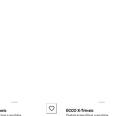
nsic
ECCO X-Trinsic
ilné sandále
Detské textilné sandále