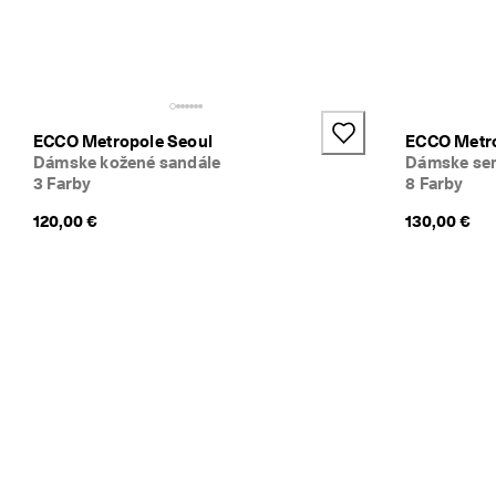
ý
c
h 
r
e
c
e
ECCO Metropole Seoul
ECCO Metro
n
Dámske kožené sandále
Dámske se
z
3 Farby
8 Farby
ií
120,00 €
130,00 €
🤝
P
r
i
d
a
j 
s
a 
d
o 
E
C