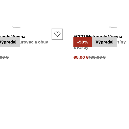
pole Vienna
ECCO Metropole Vienna
išová šnurovacia obuv
Výpredaj
Dámske kožené mokasíny
-50%
Výpredaj
8 Farby
chádzajúca cena {{price}}:
Predchádzajúca cena 
,00 €
65,00 €
130,00 €