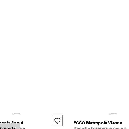
pole Seoul
ECCO Metropole Vienna
ené sandále
Výpredaj
Dámske kožené mokasíny