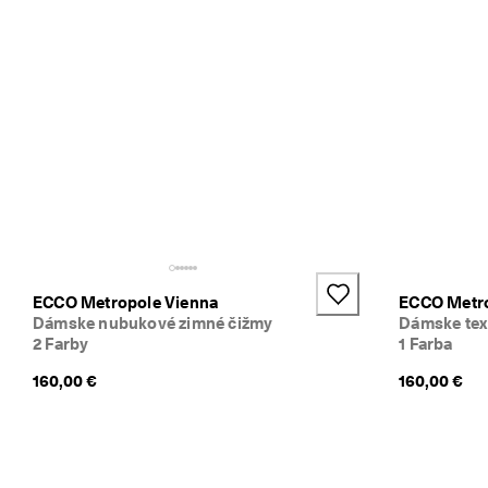
C
O 
C
l
u
b 
a 
z
í
s
k
a
j 
o
d
ECCO Metropole Vienna
ECCO Metro
m
Dámske nubukové zimné čižmy
Dámske tex
e
2 Farby
1 Farba
n
y 
160,00 €
160,00 €
& 
z
ľ
a
v