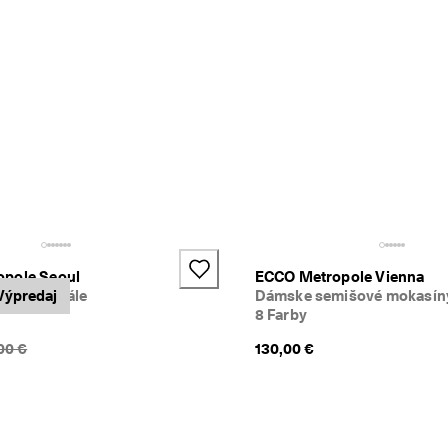
pole Seoul
ECCO Metropole Vienna
ené sandále
Výpredaj
Dámske semišové mokasín
8 Farby
chádzajúca cena {{price}}:
00 €
130,00 €