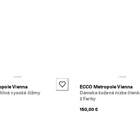
pole Vienna
ECCO Metropole Vienna
tilné vysoké čižmy
Dámske kožené nízke členk
2 Farby
150,00 €