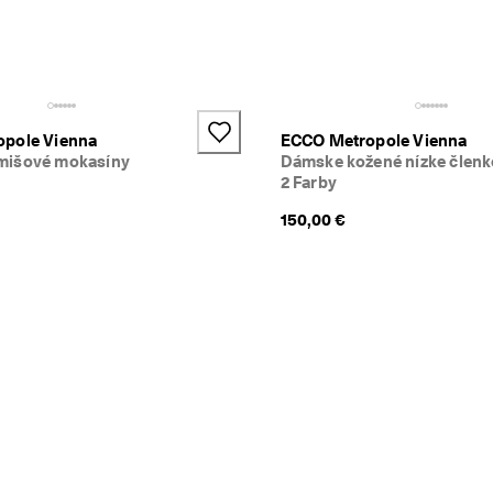
+2
pole Vienna
ECCO Metropole Vienna
mišové mokasíny
Dámske kožené nízke členk
2 Farby
150,00 €